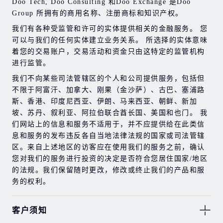
Doo Tech, Doo Consulting 和Doo Exchange 是Doo
Group 所拥有的商用名称、注册商标和知识产权。
在与我们进行任何交易之前，请确保您完全了解使用相应
金融工具进行交易的风险。 如果您不了解此处说明的风
我们有各种受监管和许可的实体提供相关的金融服务。 您
险，则应寻求独立的专业建议。
可以与我们的任何实体建立业务关系。 所选择的实体意味
着您的交易账户，交易活动和资金只由这特定的监管机构
进行监管。
我们不向某些司法管辖区的个人和公司提供服务，包括但
不限于阿富汗、加拿大、刚果（金沙萨）、古巴、塞浦路
斯、香港、印度尼西亚、伊朗、马来西亚、朝鲜、新加
坡、苏丹、叙利亚、阿拉伯联合酋长国、美国和也门。 我
们网站上的信息和服务不适用于，并不应提供给在此类信
息和服务的发布违反各自当地法律法规的国家或司法管辖
区。来自上述地区的访客应在使用我们的服务之前，确认
您对我们的服务进行投资的决定是否符合您居住国家/地区
的法规。我们保留随时更改，修改或终止我们的产品和服
务的权利。
客户须知