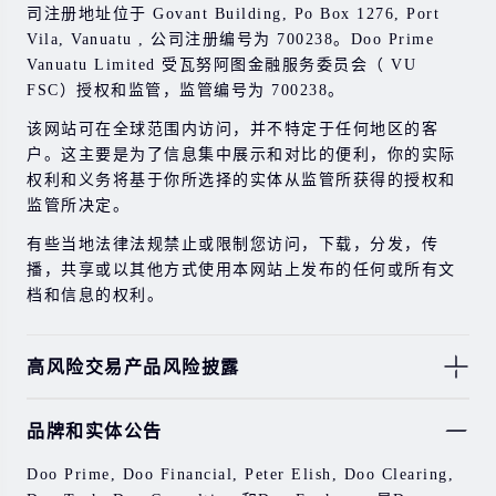
司注册地址位于 Govant Building, Po Box 1276, Port
Vila, Vanuatu , 公司注册编号为 700238。Doo Prime
Vanuatu Limited 受瓦努阿图金融服务委员会（ VU
FSC）授权和监管，监管编号为 700238。
该网站可在全球范围内访问，并不特定于任何地区的客
户。这主要是为了信息集中展示和对比的便利，你的实际
权利和义务将基于你所选择的实体从监管所获得的授权和
监管所决定。
有些当地法律法规禁止或限制您访问，下载，分发，传
播，共享或以其他方式使用本网站上发布的任何或所有文
档和信息的权利。
高风险交易产品风险披露
由于基础金融工具的价值和价格会有剧烈变动，股票，证
品牌和实体公告
券，期货，差价合约和其他金融产品交易涉及高风险，可
能会在短时间内发生超过您的初始投资的大额亏损。
Doo Prime, Doo Financial, Peter Elish, Doo Clearing,
过去的投资表现并不代表其未来的表现。