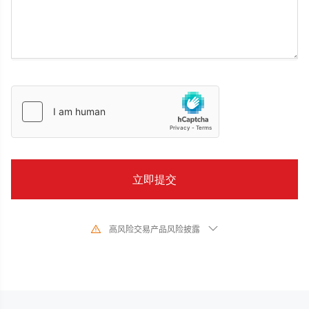
高风险交易产品风险披露
由于基础金融工具的价值和价格会有剧烈变动,股票、证券、期货、差价合约和
其他金融产品交易涉及高风险,可能会在短时间内发生超过您的初始 投资的大额
亏损。过去的投资表现并不代表其未来的表现,在与我们进行任何交易之前,请确
保您完全了解使用相应金融工具进行交易的风险。如 果您不了解此处说明的风
险,则应寻求独立专业的意见。