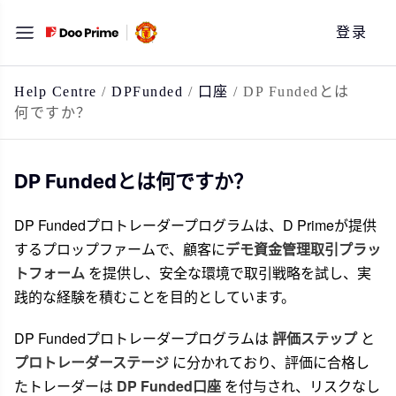
跳
登录
至
内
容
Help Centre
/
DPFunded
/
口座
/
DP Fundedとは
何ですか？
DP Fundedとは何ですか？
DP Fundedプロトレーダープログラムは、D Primeが提供
するプロップファームで、顧客に
デモ資金管理取引プラッ
トフォーム
を提供し、安全な環境で取引戦略を試し、実
践的な経験を積むことを目的としています。
DP Fundedプロトレーダープログラムは
評価ステップ
と
プロトレーダーステージ
に分かれており、評価に合格し
たトレーダーは
DP Funded口座
を付与され、リスクなし