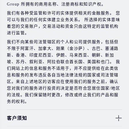
Group 所拥有的商用名称、注册商标和知识产权。
在与我们进行任何交易之前，请确保您完全了解使用相应
金融工具进行交易的风险。 如果您不了解此处说明的风
我们有各种受监管和许可的实体提供相关的金融服务。 您
险，则应寻求独立的专业建议。
可以与我们的任何实体建立业务关系。 所选择的实体意味
着您的交易账户，交易活动和资金只由这特定的监管机构
进行监管。
我们不向某些司法管辖区的个人和公司提供服务，包括但
不限于阿富汗、加拿大、刚果（金沙萨）、古巴、塞浦路
斯、香港、印度尼西亚、伊朗、马来西亚、朝鲜、新加
坡、苏丹、叙利亚、阿拉伯联合酋长国、美国和也门。 我
们网站上的信息和服务不适用于，并不应提供给在此类信
息和服务的发布违反各自当地法律法规的国家或司法管辖
区。来自上述地区的访客应在使用我们的服务之前，确认
您对我们的服务进行投资的决定是否符合您居住国家/地区
的法规。我们保留随时更改，修改或终止我们的产品和服
务的权利。
客户须知