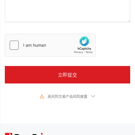
高风险交易产品风险披露
由于基础金融工具的价值和价格会有剧烈变动,股票、证券、期货、差价合约和
其他金融产品交易涉及高风险,可能会在短时间内发生超过您的初始 投资的大额
亏损。过去的投资表现并不代表其未来的表现,在与我们进行任何交易之前,请确
保您完全了解使用相应金融工具进行交易的风险。如 果您不了解此处说明的风
险,则应寻求独立专业的意见。