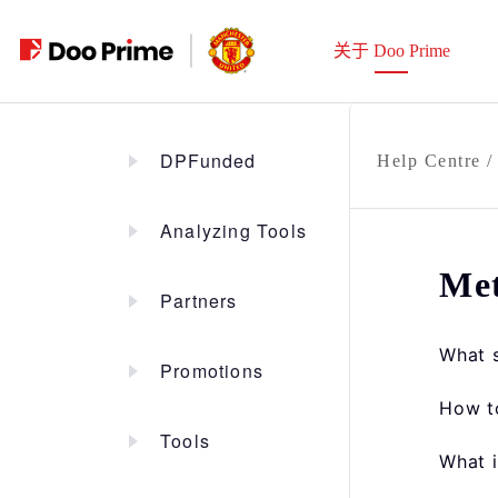
跳
至
关于 Doo Prime
内
容
DPFunded
Help Centre
Analyzing Tools
Met
Partners
What s
Promotions
How t
Tools
What i