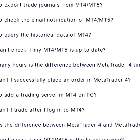
o export trade journals from MT4/MT5?
o check the email notification of MT4/MT5?
 query the historical data of MT4?
an I check if my MT4/MT5 is up to date?
ny hours is the difference between MetaTrader 4 tim
n’t I successfully place an order in MetaTrader 4?
o add a trading server in MT4 on PC?
n’t I trade after I log in to MT4?
s the difference between MetaTrader 4 and MetaTrad
n I check if my MT4/MT5 is the latest version?