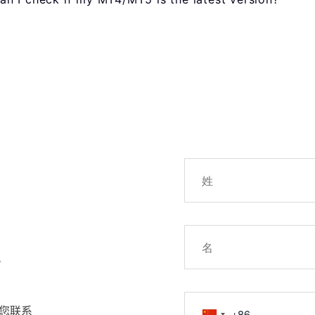
!
您联系