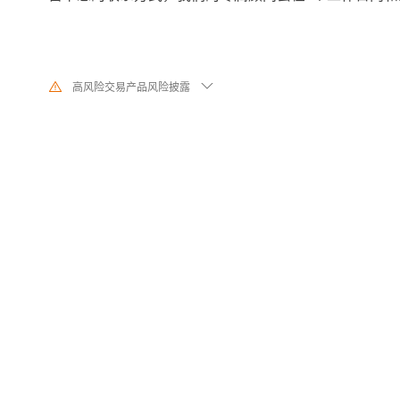
高风险交易产品风险披露
由于基础金融工具的价值和价格会有剧烈变动,股票、证券、期货、差价合
交易涉及高风险,可能会在短时间内发生超过您的初始 投资的大额亏损。过
代表其未来的表现,在与我们进行任何交易之前,请确保您完全了解使用相应
的风险。如 果您不了解此处说明的风险,则应寻求独立专业的意见。