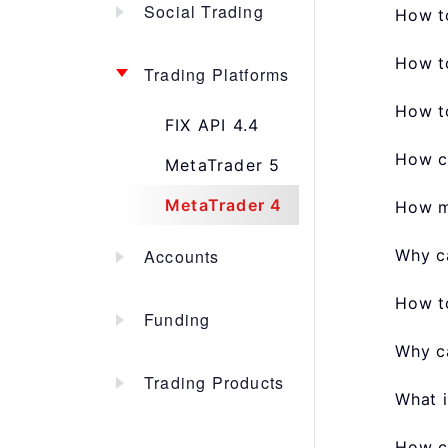
Social Trading
How t
How t
Trading Platforms
How to
FIX API 4.4
How c
MetaTrader 5
MetaTrader 4
How ma
Accounts
Why ca
How t
Funding
Why ca
Trading Products
What i
How ca