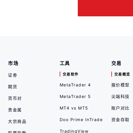
市场
工具
交易
交易软件
交易概览
证劵
MetaTrader 4
报价模型
期货
MetaTrader 5
尖端科技
货币对
MT4 vs MT5
账户对比
贵金属
Doo Prime InTrade
资金存取
大宗商品
TradingView
股票指数