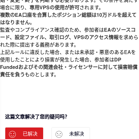
場合に限り、
専用VPSの使用が許可
されます。
複数のEA口座を合算したポジション総額は10万ドルを超えて
はなりません
。
監査やコンプライアンス確認のため、参加者は
EAのソースコ
ード、設定ファイル、取引ログ、VPSのアクセス情報
を求めら
れた際に提出する義務があります。
上記ルールに違反した場合、または未承認・悪意のあるEAを
使用したことにより損害が発生した場合、参加者は
DP
Fundedおよびその関連会社・ライセンサーに対して損害賠償
責任を負う
ものとします。
这篇文章解决了您的疑问吗？
已解决
未解决