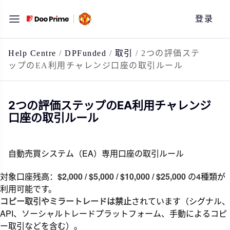
跳
登录
至
内
容
Help Centre
/
DPFunded
/
取引
/
2つの評価ステ
ップのEA利用チャレンジ口座の取引ルール
2つの評価ステップのEA利用チャレンジ
口座の取引ルール
自動売買システム（EA）専用口座の取引ルール
対象口座残高：
$2,000 / $5,000 / $10,000 / $25,000
の4種類が
利用可能です。
コピー取引やミラートレードは禁止
されています（シグナル、
API、ソーシャルトレードプラットフォーム、手動によるコピ
ー取引などを含む）。