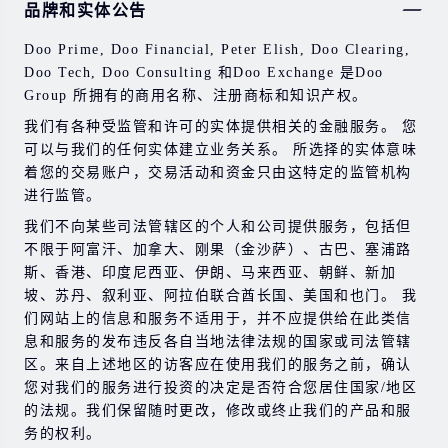
品牌和实体公告
券，期货，差价合约和其他金融产品交易涉及高风险，可
能会在短时间内发生超过您的初始投资的大额亏损。
Doo Prime, Doo Financial, Peter Elish, Doo Clearing,
过去的投资表现并不代表其未来的表现。
Doo Tech, Doo Consulting 和Doo Exchange 是Doo
Group 所拥有的商用名称、注册商标和知识产权。
在与我们进行任何交易之前，请确保您完全了解使用相应
金融工具进行交易的风险。 如果您不了解此处说明的风
我们有各种受监管和许可的实体提供相关的金融服务。 您
险，则应寻求独立的专业建议。
可以与我们的任何实体建立业务关系。 所选择的实体意味
着您的交易账户，交易活动和资金只由这特定的监管机构
进行监管。
我们不向某些司法管辖区的个人和公司提供服务，包括但
不限于阿富汗、加拿大、刚果（金沙萨）、古巴、塞浦路
斯、香港、印度尼西亚、伊朗、马来西亚、朝鲜、新加
坡、苏丹、叙利亚、阿拉伯联合酋长国、美国和也门。 我
们网站上的信息和服务不适用于，并不应提供给在此类信
息和服务的发布违反各自当地法律法规的国家或司法管辖
区。来自上述地区的访客应在使用我们的服务之前，确认
您对我们的服务进行投资的决定是否符合您居住国家/地区
的法规。我们保留随时更改，修改或终止我们的产品和服
务的权利。