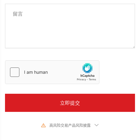
高风险交易产品风险披露
由于基础金融工具的价值和价格会有剧烈变动,股票、证券、期货、差价合约和