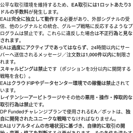
公平な取引環境を維持するため、
EA取引には1ロットあたり3
ドルの手数料
が発生します。
EAは
完全に独立して動作
する必要があり、外部シグナルの受
信、他のシグナルとの統合、グループ戦略に反応するようなプ
ログラムは禁止です。これらに違反した場合は
不正行為と見な
されます
。
EAは
過度にアクティブであってはならず
、24時間以内にサー
バーへ送信されるメッセージ／注文数は
1,000件以内
に制限さ
れます。
スキャルピングは禁止
です（ポジションを3分以内に開閉する
戦略を含む）。
EAは
クラウドIPやデータセンター環境での稼働は禁止
されて
います。
レイテンシーアービトラージ
やその他の
悪用・操作・搾取的な
取引行為は禁止
です。
DP Fundedチャレンジプランで使用されるEA／ボットは、
独
自に開発されたユニークな戦略
でなければなりません。
EAは
リアルタイムの市場状況に基づき、自律的に取引の開
始・変更・終了を判断
する必要があります。その条件を満たす