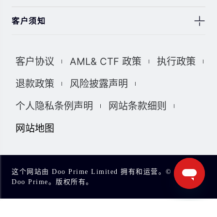
客户须知
此处显示的任何交易符号仅用于说明目的，不构成我们的
任何建议。 本网站上提供的任何评论，陈述，数据，信
客户协议
AML& CTF 政策
执行政策
息，材料或第三方材料（“材料”）仅供参考。 该材料仅被
认为是市场传播，不包含，也不应被解释为包含任何交易
退款政策
风险披露声明
的投资建议和/或投资推荐。 尽管我们已尽一切合理的努力
确保信息的准确性和完整性，但我们对材料不做任何陈述
个人隐私条例声明
网站条款细则
和保证，如果所提供信息的任何不准确和不完整，我们也
不对任何损失负责，包括但不限于利润损失，直接或间接
网站地图
损失或损害赔偿。 未经我们的同意，您只能将该材料用于
个人用途，不得复制，复制，重新分发和/或许可该材料。
我们使用我们网站上的cookies来根据您的喜好自定义我们
网站上显示的信息和体验。 通过访问本网站，您承认您已
这个网站由 Doo Prime Limited 拥有和运营。© 2023
经阅读并同意上述详细信息，并同意我们使用cookies。
Doo Prime。版权所有。
我们完全遵守司法管辖区中所有适用的法律和法规。 您有
责任确定并确保您的投资符合您的要求。您承诺将承担投
资和交易的所有后果。