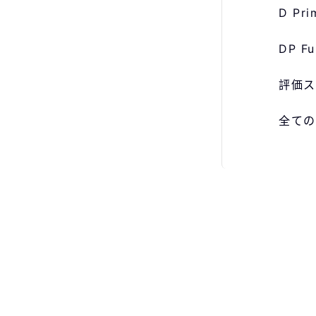
D P
DP 
評価ス
全ての