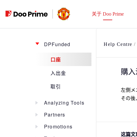
跳
至
关于 Doo Prime
内
容
DPFunded
Help Centre
口座
購入
入出金
取引
左側メ
その後
Analyzing Tools
Partners
Promotions
这篇文