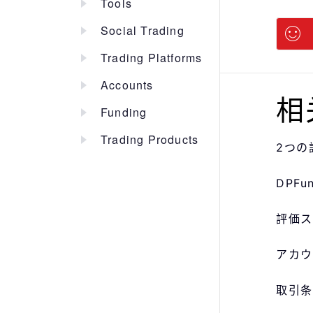
Tools
Social Trading
Trading Platforms
Accounts
相
Funding
Trading Products
2つの
DPF
評価ス
アカウ
取引条