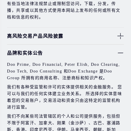
有些当地法律法规禁止或限制您访问，下载，分发，传
播，共享或以其他方式使用本网站上发布的任何或所有文
档和信息的权利。
高风险交易产品风险披露
由于基础金融工具的价值和价格会有剧烈变动，股票，证
品牌和实体公告
券，期货，差价合约和其他金融产品交易涉及高风险，可
能会在短时间内发生超过您的初始投资的大额亏损。
Doo Prime, Doo Financial, Peter Elish, Doo Clearing,
过去的投资表现并不代表其未来的表现。
Doo Tech, Doo Consulting 和Doo Exchange 是Doo
Group 所拥有的商用名称、注册商标和知识产权。
在与我们进行任何交易之前，请确保您完全了解使用相应
金融工具进行交易的风险。 如果您不了解此处说明的风
我们有各种受监管和许可的实体提供相关的金融服务。 您
险，则应寻求独立的专业建议。
可以与我们的任何实体建立业务关系。 所选择的实体意味
着您的交易账户，交易活动和资金只由这特定的监管机构
进行监管。
我们不向某些司法管辖区的个人和公司提供服务，包括但
不限于阿富汗、加拿大、刚果（金沙萨）、古巴、塞浦路
斯、香港、印度尼西亚、伊朗、马来西亚、朝鲜、新加