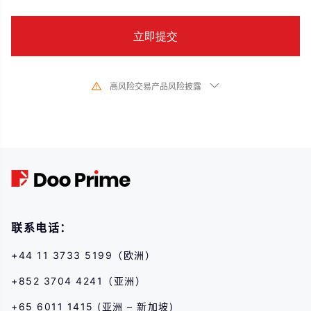
高风险交易产品风险披露
由于基础金融工具的价值和价格会有剧烈变动,股票、证券、期货、差价合约和
其他金融产品交易涉及高风险,可能会在短时间内发生超过您的初始 投资的大额
亏损。过去的投资表现并不代表其未来的表现,在与我们进行任何交易之前,请确
保您完全了解使用相应金融工具进行交易的风险。如 果您不了解此处说明的风
险,则应寻求独立专业的意见。
联系电话：
+44 11 3733 5199（欧洲）
+852 3704 4241（亚洲）
+65 6011 1415 (亚洲 – 新加坡)