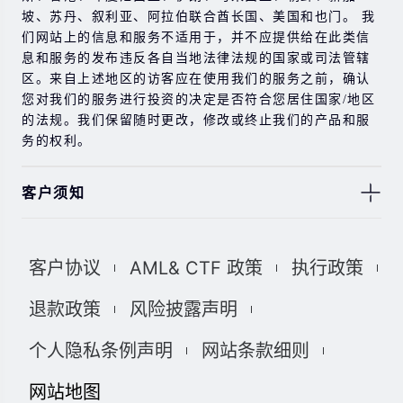
坡、苏丹、叙利亚、阿拉伯联合酋长国、美国和也门。 我
们网站上的信息和服务不适用于，并不应提供给在此类信
息和服务的发布违反各自当地法律法规的国家或司法管辖
区。来自上述地区的访客应在使用我们的服务之前，确认
您对我们的服务进行投资的决定是否符合您居住国家/地区
的法规。我们保留随时更改，修改或终止我们的产品和服
务的权利。
客户须知
此处显示的任何交易符号仅用于说明目的，不构成我们的
任何建议。 本网站上提供的任何评论，陈述，数据，信
客户协议
AML& CTF 政策
执行政策
息，材料或第三方材料（“材料”）仅供参考。 该材料仅被
认为是市场传播，不包含，也不应被解释为包含任何交易
退款政策
风险披露声明
的投资建议和/或投资推荐。 尽管我们已尽一切合理的努力
确保信息的准确性和完整性，但我们对材料不做任何陈述
个人隐私条例声明
网站条款细则
和保证，如果所提供信息的任何不准确和不完整，我们也
不对任何损失负责，包括但不限于利润损失，直接或间接
网站地图
损失或损害赔偿。 未经我们的同意，您只能将该材料用于