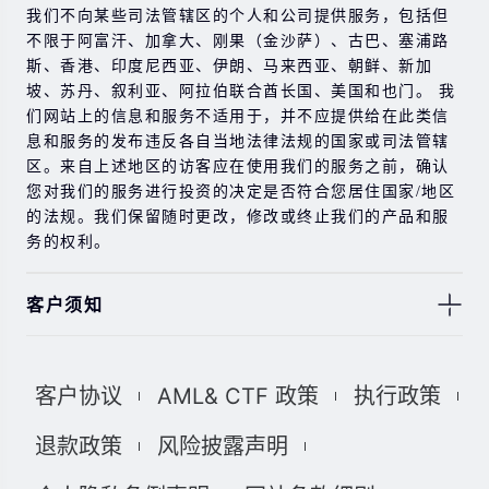
我们不向某些司法管辖区的个人和公司提供服务，包括但
不限于阿富汗、加拿大、刚果（金沙萨）、古巴、塞浦路
斯、香港、印度尼西亚、伊朗、马来西亚、朝鲜、新加
坡、苏丹、叙利亚、阿拉伯联合酋长国、美国和也门。 我
们网站上的信息和服务不适用于，并不应提供给在此类信
息和服务的发布违反各自当地法律法规的国家或司法管辖
区。来自上述地区的访客应在使用我们的服务之前，确认
您对我们的服务进行投资的决定是否符合您居住国家/地区
的法规。我们保留随时更改，修改或终止我们的产品和服
务的权利。
客户须知
此处显示的任何交易符号仅用于说明目的，不构成我们的
任何建议。 本网站上提供的任何评论，陈述，数据，信
客户协议
AML& CTF 政策
执行政策
息，材料或第三方材料（“材料”）仅供参考。 该材料仅被
认为是市场传播，不包含，也不应被解释为包含任何交易
退款政策
风险披露声明
的投资建议和/或投资推荐。 尽管我们已尽一切合理的努力
确保信息的准确性和完整性，但我们对材料不做任何陈述