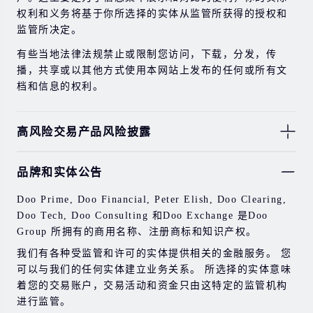
权利和义务将基于你所选择的实体从监管所获得的授权和
监管所决定。
有些当地法律法规禁止或限制您访问，下载，分发，传
播，共享或以其他方式使用本网站上发布的任何或所有文
档和信息的权利。
高风险交易产品风险披露
由于基础金融工具的价值和价格会有剧烈变动，股票，证
品牌和实体公告
券，期货，差价合约和其他金融产品交易涉及高风险，可
能会在短时间内发生超过您的初始投资的大额亏损。
Doo Prime, Doo Financial, Peter Elish, Doo Clearing,
过去的投资表现并不代表其未来的表现。
Doo Tech, Doo Consulting 和Doo Exchange 是Doo
Group 所拥有的商用名称、注册商标和知识产权。
在与我们进行任何交易之前，请确保您完全了解使用相应
金融工具进行交易的风险。 如果您不了解此处说明的风
我们有各种受监管和许可的实体提供相关的金融服务。 您
险，则应寻求独立的专业建议。
可以与我们的任何实体建立业务关系。 所选择的实体意味
着您的交易账户，交易活动和资金只由这特定的监管机构
进行监管。