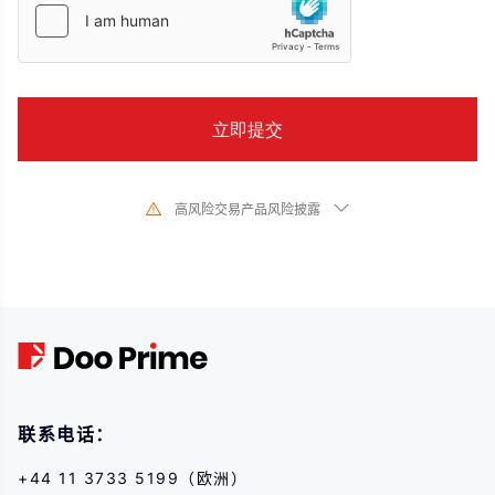
高风险交易产品风险披露
由于基础金融工具的价值和价格会有剧烈变动,股票、证券、期货、差价合约和
其他金融产品交易涉及高风险,可能会在短时间内发生超过您的初始 投资的大额
亏损。过去的投资表现并不代表其未来的表现,在与我们进行任何交易之前,请确
保您完全了解使用相应金融工具进行交易的风险。如 果您不了解此处说明的风
险,则应寻求独立专业的意见。
联系电话：
+44 11 3733 5199（欧洲）