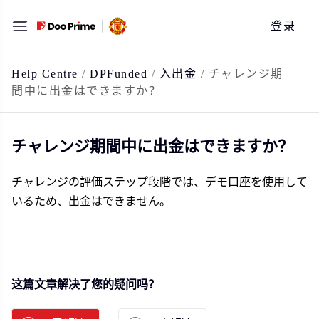
跳
登录
至
内
容
Help Centre
/
DPFunded
/
入出金
/
チャレンジ期
間中に出金はできますか？
チャレンジ期間中に出金はできますか？
チャレンジの評価ステップ段階では、デモ口座を使用して
いるため、出金はできません。
这篇文章解决了您的疑问吗？