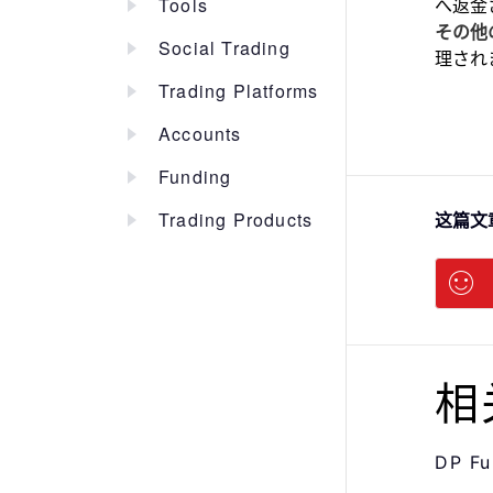
Tools
へ返金
その他
Social Trading
理され
Trading Platforms
Accounts
Funding
Trading Products
这篇文
相
DP 