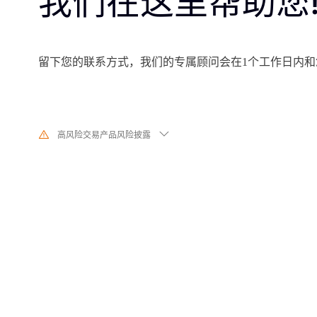
我们在这里帮助您
留下您的联系方式，我们的专属顾问会在1个工作日内和
高风险交易产品风险披露
由于基础金融工具的价值和价格会有剧烈变动,股票、证券、期货、差价合
交易涉及高风险,可能会在短时间内发生超过您的初始 投资的大额亏损。过
代表其未来的表现,在与我们进行任何交易之前,请确保您完全了解使用相应
的风险。如 果您不了解此处说明的风险,则应寻求独立专业的意见。