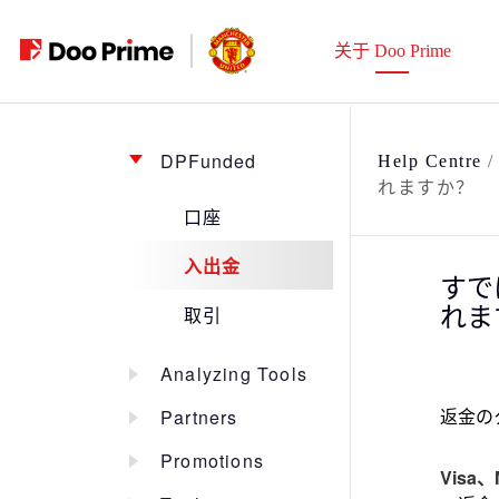
跳
至
关于 Doo Prime
内
容
DPFunded
Help Centre
れますか？
口座
入出金
すで
れま
取引
Analyzing Tools
返金の
Partners
Promotions
Visa