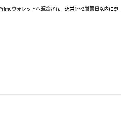
 Primeウォレットへ返金
され、通常
1〜2営業日以内
に処