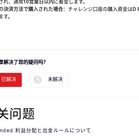
され、通常
10営業日以内
に着金します。
の決済方法で購入された場合
：チャレンジ口座の購入資金は
D
ます。
章解决了您的疑问吗？
已解决
未解决
关问题
Funded 利益分配と出金ルールについて