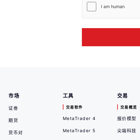
市场
工具
交易
交易软件
交易概览
证劵
MetaTrader 4
报价模型
期货
MetaTrader 5
尖端科技
货币对