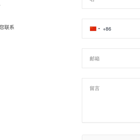
!
您联系
约和其他金融产品
去的投资表现并不
金融工具进行交易