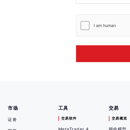
하기 전에 해당 금융
된 위험을 이해하지
市场
工具
交易
交易软件
交易概览
证劵
MetaTrader 4
报价模型