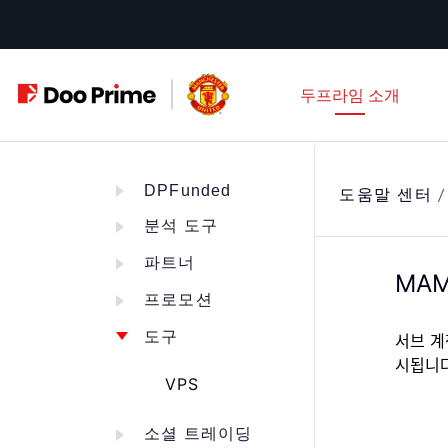
문
자
로
두프라임 소개
바
로
가
기
DPFunded
도움말 센터
분석 도구
파트너
MA
프로모션
도구
서브 계
시됩니다
VPS
소셜 트레이딩