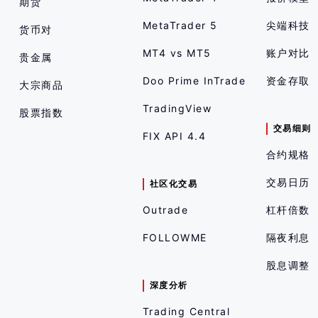
期货
MetaTrader 5
尖端科技
货币对
MT4 vs MT5
账户对比
贵金属
Doo Prime InTrade
资金存取
大宗商品
TradingView
股票指数
交易细则
FIX API 4.4
合约规格
交易日历
社区化交易
Outrade
杠杆倍数
FOLLOWME
隔夜利息
股息调整
深度分析
Trading Central