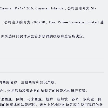
and Cayman KY1-1206, Cayman Islands，公司注册号为 SI-
u , 公司注册编号为 700238。Doo Prime Vanuatu Limited 受
于你所选择的实体从监管所获得的授权和监管所决定。
。
o Group 所拥有的商用名称、注册商标和知识产权。
账户，交易活动和资金只由这特定的监管机构进行监管。
度尼西亚、伊朗、马来西亚、朝鲜、新加坡、苏丹、叙利亚、阿
规的国家或司法管辖区。来自上述地区的访客应在使用我们的服