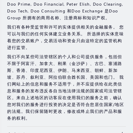
能会在短时间内发生超过您的初始投资的大额亏损。
Doo Prime, Doo Financial, Peter Elish, Doo Clearing,
过去的投资表现并不代表其未来的表现。
Doo Tech, Doo Consulting 和Doo Exchange 是Doo
Group 所拥有的商用名称、注册商标和知识产权。
在与我们进行任何交易之前，请确保您完全了解使用相应
金融工具进行交易的风险。 如果您不了解此处说明的风
我们有各种受监管和许可的实体提供相关的金融服务。 您
险，则应寻求独立的专业建议。
可以与我们的任何实体建立业务关系。 所选择的实体意味
着您的交易账户，交易活动和资金只由这特定的监管机构
进行监管。
我们不向某些司法管辖区的个人和公司提供服务，包括但
不限于阿富汗、加拿大、刚果（金沙萨）、古巴、塞浦路
斯、香港、印度尼西亚、伊朗、马来西亚、朝鲜、新加
坡、苏丹、叙利亚、阿拉伯联合酋长国、美国和也门。 我
们网站上的信息和服务不适用于，并不应提供给在此类信
息和服务的发布违反各自当地法律法规的国家或司法管辖
区。来自上述地区的访客应在使用我们的服务之前，确认
您对我们的服务进行投资的决定是否符合您居住国家/地区
的法规。我们保留随时更改，修改或终止我们的产品和服
务的权利。