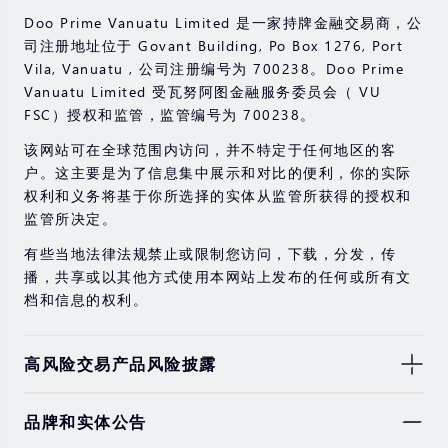
Doo Prime Vanuatu Limited 是一家持牌金融交易商，公
司注册地址位于 Govant Building, Po Box 1276, Port
Vila, Vanuatu , 公司注册编号为 700238。Doo Prime
Vanuatu Limited 受瓦努阿图金融服务委员会（ VU
FSC）授权和监管，监管编号为 700238。
该网站可在全球范围内访问，并不特定于任何地区的客
户。这主要是为了信息集中展示和对比的便利，你的实际
权利和义务将基于你所选择的实体从监管所获得的授权和
监管所决定。
有些当地法律法规禁止或限制您访问，下载，分发，传
播，共享或以其他方式使用本网站上发布的任何或所有文
档和信息的权利。
高风险交易产品风险披露
由于基础金融工具的价值和价格会有剧烈变动，股票，证
品牌和实体公告
券，期货，差价合约和其他金融产品交易涉及高风险，可