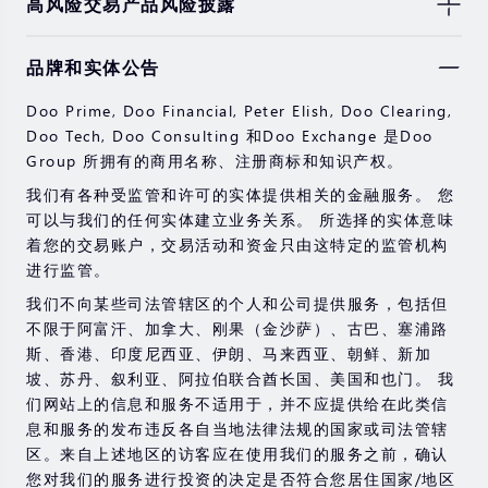
高风险交易产品风险披露
由于基础金融工具的价值和价格会有剧烈变动，股票，证
品牌和实体公告
券，期货，差价合约和其他金融产品交易涉及高风险，可
能会在短时间内发生超过您的初始投资的大额亏损。
Doo Prime, Doo Financial, Peter Elish, Doo Clearing,
过去的投资表现并不代表其未来的表现。
Doo Tech, Doo Consulting 和Doo Exchange 是Doo
Group 所拥有的商用名称、注册商标和知识产权。
在与我们进行任何交易之前，请确保您完全了解使用相应
金融工具进行交易的风险。 如果您不了解此处说明的风
我们有各种受监管和许可的实体提供相关的金融服务。 您
险，则应寻求独立的专业建议。
可以与我们的任何实体建立业务关系。 所选择的实体意味
着您的交易账户，交易活动和资金只由这特定的监管机构
进行监管。
我们不向某些司法管辖区的个人和公司提供服务，包括但
不限于阿富汗、加拿大、刚果（金沙萨）、古巴、塞浦路
斯、香港、印度尼西亚、伊朗、马来西亚、朝鲜、新加
坡、苏丹、叙利亚、阿拉伯联合酋长国、美国和也门。 我
们网站上的信息和服务不适用于，并不应提供给在此类信
息和服务的发布违反各自当地法律法规的国家或司法管辖
区。来自上述地区的访客应在使用我们的服务之前，确认
您对我们的服务进行投资的决定是否符合您居住国家/地区