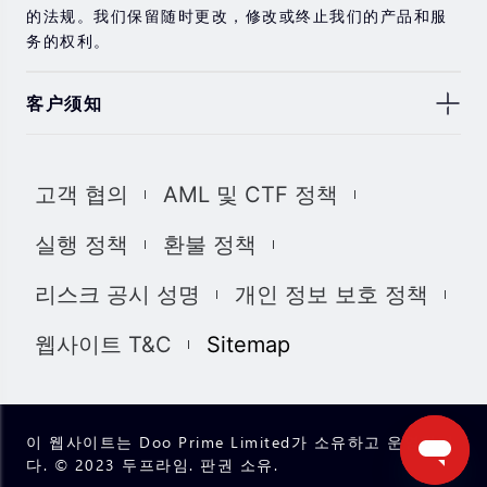
的法规。我们保留随时更改，修改或终止我们的产品和服
务的权利。
客户须知
此处显示的任何交易符号仅用于说明目的，不构成我们的
任何建议。 本网站上提供的任何评论，陈述，数据，信
고객 협의
AML 및 CTF 정책
息，材料或第三方材料（“材料”）仅供参考。 该材料仅被
认为是市场传播，不包含，也不应被解释为包含任何交易
실행 정책
환불 정책
的投资建议和/或投资推荐。 尽管我们已尽一切合理的努力
确保信息的准确性和完整性，但我们对材料不做任何陈述
리스크 공시 성명
개인 정보 보호 정책
和保证，如果所提供信息的任何不准确和不完整，我们也
不对任何损失负责，包括但不限于利润损失，直接或间接
웹사이트 T&C
Sitemap
损失或损害赔偿。 未经我们的同意，您只能将该材料用于
个人用途，不得复制，复制，重新分发和/或许可该材料。
我们使用我们网站上的cookies来根据您的喜好自定义我们
网站上显示的信息和体验。 通过访问本网站，您承认您已
이 웹사이트는 Doo Prime Limited가 소유하고 운영합니
经阅读并同意上述详细信息，并同意我们使用cookies。
다. © 2023 두프라임. 판권 소유.