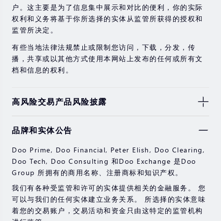
户。这主要是为了信息集中展示和对比的便利，你的实际
权利和义务将基于你所选择的实体从监管所获得的授权和
监管所决定。
有些当地法律法规禁止或限制您访问，下载，分发，传
播，共享或以其他方式使用本网站上发布的任何或所有文
档和信息的权利。
高风险交易产品风险披露
由于基础金融工具的价值和价格会有剧烈变动，股票，证
品牌和实体公告
券，期货，差价合约和其他金融产品交易涉及高风险，可
能会在短时间内发生超过您的初始投资的大额亏损。
Doo Prime, Doo Financial, Peter Elish, Doo Clearing,
过去的投资表现并不代表其未来的表现。
Doo Tech, Doo Consulting 和Doo Exchange 是Doo
Group 所拥有的商用名称、注册商标和知识产权。
在与我们进行任何交易之前，请确保您完全了解使用相应
金融工具进行交易的风险。 如果您不了解此处说明的风
我们有各种受监管和许可的实体提供相关的金融服务。 您
险，则应寻求独立的专业建议。
可以与我们的任何实体建立业务关系。 所选择的实体意味
着您的交易账户，交易活动和资金只由这特定的监管机构