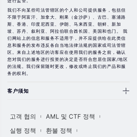
进行监管。
我们不向某些司法管辖区的个人和公司提供服务，包括但
不限于阿富汗、加拿大、刚果（金沙萨）、古巴、塞浦路
斯、香港、印度尼西亚、伊朗、马来西亚、朝鲜、新加
坡、苏丹、叙利亚、阿拉伯联合酋长国、美国和也门。 我
们网站上的信息和服务不适用于，并不应提供给在此类信
息和服务的发布违反各自当地法律法规的国家或司法管辖
区。来自上述地区的访客应在使用我们的服务之前，确认
您对我们的服务进行投资的决定是否符合您居住国家/地区
的法规。我们保留随时更改，修改或终止我们的产品和服
务的权利。
客户须知
此处显示的任何交易符号仅用于说明目的，不构成我们的
任何建议。 本网站上提供的任何评论，陈述，数据，信
고객 협의
AML 및 CTF 정책
息，材料或第三方材料（“材料”）仅供参考。 该材料仅被
认为是市场传播，不包含，也不应被解释为包含任何交易
실행 정책
환불 정책
的投资建议和/或投资推荐。 尽管我们已尽一切合理的努力