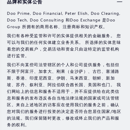
品牌和实体公告
券，期货，差价合约和其他金融产品交易涉及高风险，可
能会在短时间内发生超过您的初始投资的大额亏损。
Doo Prime, Doo Financial, Peter Elish, Doo Clearing,
过去的投资表现并不代表其未来的表现。
Doo Tech, Doo Consulting 和Doo Exchange 是Doo
Group 所拥有的商用名称、注册商标和知识产权。
在与我们进行任何交易之前，请确保您完全了解使用相应
金融工具进行交易的风险。 如果您不了解此处说明的风
我们有各种受监管和许可的实体提供相关的金融服务。 您
险，则应寻求独立的专业建议。
可以与我们的任何实体建立业务关系。 所选择的实体意味
着您的交易账户，交易活动和资金只由这特定的监管机构
进行监管。
我们不向某些司法管辖区的个人和公司提供服务，包括但
不限于阿富汗、加拿大、刚果（金沙萨）、古巴、塞浦路
斯、香港、印度尼西亚、伊朗、马来西亚、朝鲜、新加
坡、苏丹、叙利亚、阿拉伯联合酋长国、美国和也门。 我
们网站上的信息和服务不适用于，并不应提供给在此类信
息和服务的发布违反各自当地法律法规的国家或司法管辖
区。来自上述地区的访客应在使用我们的服务之前，确认
您对我们的服务进行投资的决定是否符合您居住国家/地区
的法规。我们保留随时更改，修改或终止我们的产品和服
务的权利。