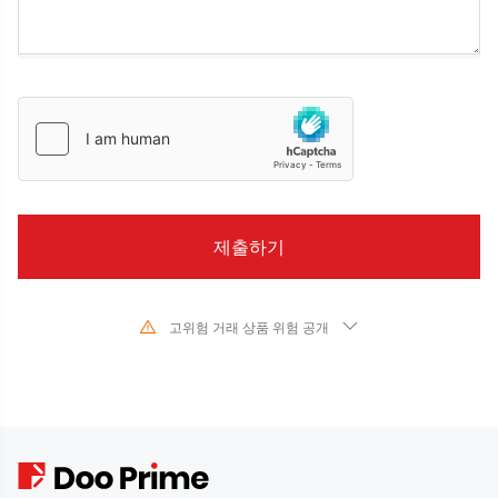
고위험 거래 상품 위험 공개
기초 금융 상품의 가치와 가격의 급격한 변화로 인해 주식, 증권, 선물, CFD 및
기타 금융 상품의 거래는 높은 위험을 수반하며 단기간에 초기 투자를 초과하는
큰 손실을 초래할 수 있습니다. 과거 투자 성과는 미래 성과를 나타내지 않습니
다. 당사와 거래를 시작하기 전에 해당 금융 상품과의 거래 위험을 완전히 이해
하고 있는지 확인하십시오. 여기에 설명된 위험을 이해하지 못하는 경우 독립적
인 전문가의 조언을 구해야 합니다.