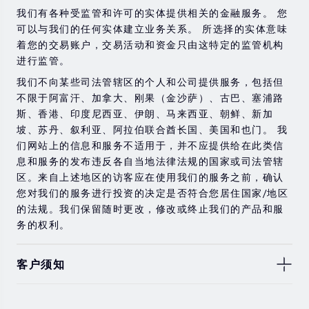
金融工具进行交易的风险。 如果您不了解此处说明的风
我们有各种受监管和许可的实体提供相关的金融服务。 您
险，则应寻求独立的专业建议。
可以与我们的任何实体建立业务关系。 所选择的实体意味
着您的交易账户，交易活动和资金只由这特定的监管机构
进行监管。
我们不向某些司法管辖区的个人和公司提供服务，包括但
不限于阿富汗、加拿大、刚果（金沙萨）、古巴、塞浦路
斯、香港、印度尼西亚、伊朗、马来西亚、朝鲜、新加
坡、苏丹、叙利亚、阿拉伯联合酋长国、美国和也门。 我
们网站上的信息和服务不适用于，并不应提供给在此类信
息和服务的发布违反各自当地法律法规的国家或司法管辖
区。来自上述地区的访客应在使用我们的服务之前，确认
您对我们的服务进行投资的决定是否符合您居住国家/地区
的法规。我们保留随时更改，修改或终止我们的产品和服
务的权利。
客户须知
此处显示的任何交易符号仅用于说明目的，不构成我们的
任何建议。 本网站上提供的任何评论，陈述，数据，信