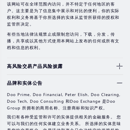
该网站可在全球范围内访问，并不特定于任何地区的客
户。这主要是为了信息集中展示和对比的便利，你的实际
权利和义务将基于你所选择的实体从监管所获得的授权和
监管所决定。
有些当地法律法规禁止或限制您访问，下载，分发，传
播，共享或以其他方式使用本网站上发布的任何或所有文
档和信息的权利。
高风险交易产品风险披露
由于基础金融工具的价值和价格会有剧烈变动，股票，证
品牌和实体公告
券，期货，差价合约和其他金融产品交易涉及高风险，可
能会在短时间内发生超过您的初始投资的大额亏损。
Doo Prime, Doo Financial, Peter Elish, Doo Clearing,
过去的投资表现并不代表其未来的表现。
Doo Tech, Doo Consulting 和Doo Exchange 是Doo
Group 所拥有的商用名称、注册商标和知识产权。
在与我们进行任何交易之前，请确保您完全了解使用相应
金融工具进行交易的风险。 如果您不了解此处说明的风
我们有各种受监管和许可的实体提供相关的金融服务。 您
险，则应寻求独立的专业建议。
可以与我们的任何实体建立业务关系。 所选择的实体意味