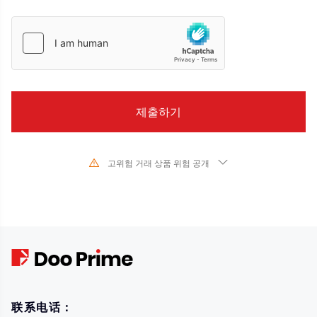
고위험 거래 상품 위험 공개
기초 금융 상품의 가치와 가격의 급격한 변화로 인해 주식, 증권, 선물, CFD 및
기타 금융 상품의 거래는 높은 위험을 수반하며 단기간에 초기 투자를 초과하는
큰 손실을 초래할 수 있습니다. 과거 투자 성과는 미래 성과를 나타내지 않습니
다. 당사와 거래를 시작하기 전에 해당 금융 상품과의 거래 위험을 완전히 이해
하고 있는지 확인하십시오. 여기에 설명된 위험을 이해하지 못하는 경우 독립적
인 전문가의 조언을 구해야 합니다.
联系电话：