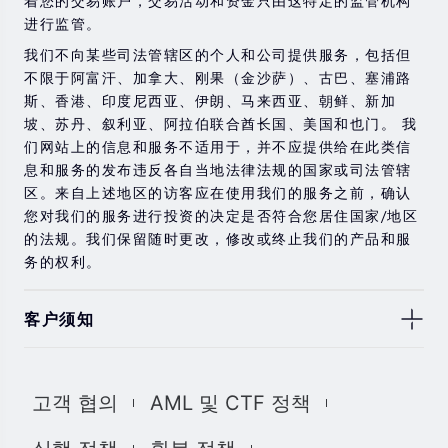
着您的交易账户，交易活动和资金只由这特定的监管机构
进行监管。
我们不向某些司法管辖区的个人和公司提供服务，包括但
不限于阿富汗、加拿大、刚果（金沙萨）、古巴、塞浦路
斯、香港、印度尼西亚、伊朗、马来西亚、朝鲜、新加
坡、苏丹、叙利亚、阿拉伯联合酋长国、美国和也门。 我
们网站上的信息和服务不适用于，并不应提供给在此类信
息和服务的发布违反各自当地法律法规的国家或司法管辖
区。来自上述地区的访客应在使用我们的服务之前，确认
您对我们的服务进行投资的决定是否符合您居住国家/地区
的法规。我们保留随时更改，修改或终止我们的产品和服
务的权利。
客户须知
此处显示的任何交易符号仅用于说明目的，不构成我们的
任何建议。 本网站上提供的任何评论，陈述，数据，信
고객 협의
AML 및 CTF 정책
息，材料或第三方材料（“材料”）仅供参考。 该材料仅被
认为是市场传播，不包含，也不应被解释为包含任何交易