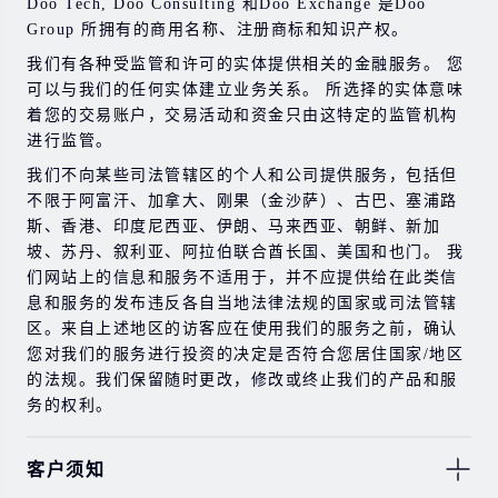
Doo Tech, Doo Consulting 和Doo Exchange 是Doo
Group 所拥有的商用名称、注册商标和知识产权。
在与我们进行任何交易之前，请确保您完全了解使用相应
金融工具进行交易的风险。 如果您不了解此处说明的风
我们有各种受监管和许可的实体提供相关的金融服务。 您
险，则应寻求独立的专业建议。
可以与我们的任何实体建立业务关系。 所选择的实体意味
着您的交易账户，交易活动和资金只由这特定的监管机构
进行监管。
我们不向某些司法管辖区的个人和公司提供服务，包括但
不限于阿富汗、加拿大、刚果（金沙萨）、古巴、塞浦路
斯、香港、印度尼西亚、伊朗、马来西亚、朝鲜、新加
坡、苏丹、叙利亚、阿拉伯联合酋长国、美国和也门。 我
们网站上的信息和服务不适用于，并不应提供给在此类信
息和服务的发布违反各自当地法律法规的国家或司法管辖
区。来自上述地区的访客应在使用我们的服务之前，确认
您对我们的服务进行投资的决定是否符合您居住国家/地区
的法规。我们保留随时更改，修改或终止我们的产品和服
务的权利。
客户须知