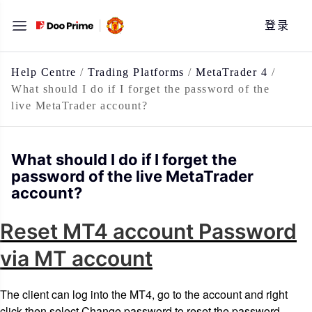
跳
登录
至
内
容
Help Centre
/
Trading Platforms
/
MetaTrader 4
/
What should I do if I forget the password of the
live MetaTrader account?
What should I do if I forget the
password of the live MetaTrader
account?
Reset MT4 account Password
via MT account
The client can log into the MT4, go to the account and right
click then select Change password to reset the password.