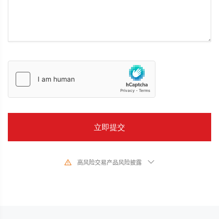
高风险交易产品风险披露
由于基础金融工具的价值和价格会有剧烈变动,股票、证券、期货、差价合约和
其他金融产品交易涉及高风险,可能会在短时间内发生超过您的初始 投资的大额
亏损。过去的投资表现并不代表其未来的表现,在与我们进行任何交易之前,请确
保您完全了解使用相应金融工具进行交易的风险。如 果您不了解此处说明的风
险,则应寻求独立专业的意见。