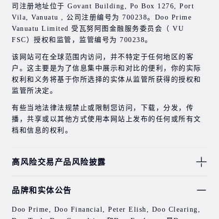
司注册地址位于 Govant Building, Po Box 1276, Port
Vila, Vanuatu , 公司注册编号为 700238。Doo Prime
Vanuatu Limited 受瓦努阿图金融服务委员会（ VU
FSC）授权和监管，监管编号为 700238。
该网站可在全球范围内访问，并不特定于任何地区的客
户。这主要是为了信息集中展示和对比的便利，你的实际
权利和义务将基于你所选择的实体从监管所获得的授权和
监管所决定。
有些当地法律法规禁止或限制您访问，下载，分发，传
播，共享或以其他方式使用本网站上发布的任何或所有文
档和信息的权利。
高风险交易产品风险披露
由于基础金融工具的价值和价格会有剧烈变动，股票，证
品牌和实体公告
券，期货，差价合约和其他金融产品交易涉及高风险，可
能会在短时间内发生超过您的初始投资的大额亏损。
Doo Prime, Doo Financial, Peter Elish, Doo Clearing,
过去的投资表现并不代表其未来的表现。