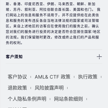
斯、香港、印度尼西亚、伊朗、马来西亚、朝鲜、新加
坡、苏丹、叙利亚、阿拉伯联合酋长国、美国和也门。 我
们网站上的信息和服务不适用于，并不应提供给在此类信
息和服务的发布违反各自当地法律法规的国家或司法管辖
区。来自上述地区的访客应在使用我们的服务之前，确认
您对我们的服务进行投资的决定是否符合您居住国家/地区
的法规。我们保留随时更改，修改或终止我们的产品和服
务的权利。
客户须知
此处显示的任何交易符号仅用于说明目的，不构成我们的
任何建议。 本网站上提供的任何评论，陈述，数据，信
客户协议
AML& CTF 政策
执行政策
息，材料或第三方材料（“材料”）仅供参考。 该材料仅被
认为是市场传播，不包含，也不应被解释为包含任何交易
退款政策
风险披露声明
的投资建议和/或投资推荐。 尽管我们已尽一切合理的努力
确保信息的准确性和完整性，但我们对材料不做任何陈述
个人隐私条例声明
网站条款细则
和保证，如果所提供信息的任何不准确和不完整，我们也
不对任何损失负责，包括但不限于利润损失，直接或间接