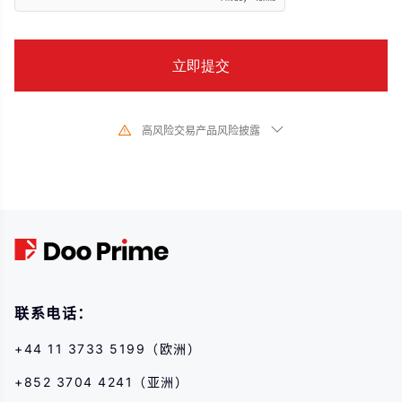
高风险交易产品风险披露
由于基础金融工具的价值和价格会有剧烈变动,股票、证券、期货、差价合约和
其他金融产品交易涉及高风险,可能会在短时间内发生超过您的初始 投资的大额
亏损。过去的投资表现并不代表其未来的表现,在与我们进行任何交易之前,请确
保您完全了解使用相应金融工具进行交易的风险。如 果您不了解此处说明的风
险,则应寻求独立专业的意见。
联系电话：
+44 11 3733 5199（欧洲）
+852 3704 4241（亚洲）