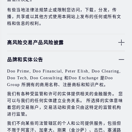
有些当地法律法规禁止或限制您访问，下载，分发，传
播，共享或以其他方式使用本网站上发布的任何或所有文
档和信息的权利。
高风险交易产品风险披露
由于基础金融工具的价值和价格会有剧烈变动，股票，证
品牌和实体公告
券，期货，差价合约和其他金融产品交易涉及高风险，可
能会在短时间内发生超过您的初始投资的大额亏损。
Doo Prime, Doo Financial, Peter Elish, Doo Clearing,
过去的投资表现并不代表其未来的表现。
Doo Tech, Doo Consulting 和Doo Exchange 是Doo
Group 所拥有的商用名称、注册商标和知识产权。
在与我们进行任何交易之前，请确保您完全了解使用相应
金融工具进行交易的风险。 如果您不了解此处说明的风
我们有各种受监管和许可的实体提供相关的金融服务。 您
险，则应寻求独立的专业建议。
可以与我们的任何实体建立业务关系。 所选择的实体意味
着您的交易账户，交易活动和资金只由这特定的监管机构
进行监管。
我们不向某些司法管辖区的个人和公司提供服务，包括但
不限于阿富汗、加拿大、刚果（金沙萨）、古巴、塞浦路