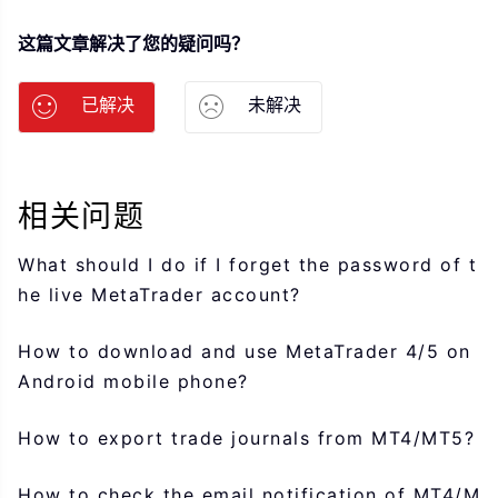
这篇文章解决了您的疑问吗？
已解决
未解决
相关问题
What should I do if I forget the password of t
he live MetaTrader account?
How to download and use MetaTrader 4/5 on
Android mobile phone?
How to export trade journals from MT4/MT5?
How to check the email notification of MT4/M