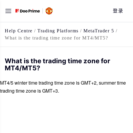
跳
登录
至
内
容
Help Centre
/
Trading Platforms
/
MetaTrader 5
/
What is the trading time zone for MT4/MT5?
What is the trading time zone for
MT4/MT5?
MT4/5 winter time trading time zone is GMT+2, summer time
trading time zone is GMT+3.