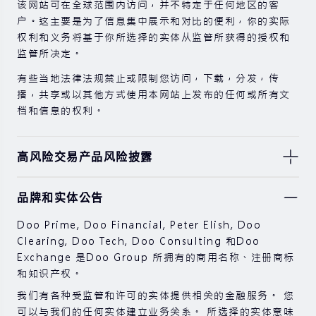
该网站可在全球范围内访问，并不特定于任何地区的客
户。这主要是为了信息集中展示和对比的便利，你的实际
权利和义务将基于你所选择的实体从监管所获得的授权和
监管所决定。
有些当地法律法规禁止或限制您访问，下载，分发，传
播，共享或以其他方式使用本网站上发布的任何或所有文
档和信息的权利。
高风险交易产品风险披露
由于基础金融工具的价值和价格会有剧烈变动，股票，证
品牌和实体公告
券，期货，差价合约和其他金融产品交易涉及高风险，可
能会在短时间内发生超过您的初始投资的大额亏损。
Doo Prime, Doo Financial, Peter Elish, Doo
过去的投资表现并不代表其未来的表现。
Clearing, Doo Tech, Doo Consulting 和Doo
Exchange 是Doo Group 所拥有的商用名称、注册商标
在与我们进行任何交易之前，请确保您完全了解使用相应
和知识产权。
金融工具进行交易的风险。 如果您不了解此处说明的风
险，则应寻求独立的专业建议。
我们有各种受监管和许可的实体提供相关的金融服务。 您
可以与我们的任何实体建立业务关系。 所选择的实体意味