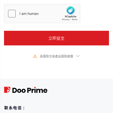
高風險交易產品風險披露
由於基礎金融工具的價值和價格會有劇烈變動,股票、證券、期貨、差價合約和
其他金融產品交易涉及高風險,可能會在短時間內發生超過您的初始投資的大額
虧損。過去的投資表現並不代表其未來的表現,在與我們進行任何交易之前,請確
保您完全了解使用相應金融工具進行交易的風險。如果您不了解此處說明的風
險,則應尋求獨立專業的意見。
联系电话：