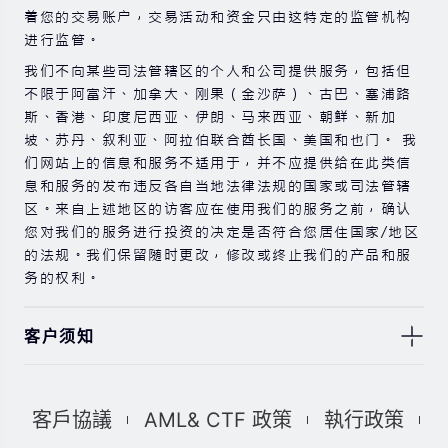
着您的交易账户，交易活动和资金只由这特定的监管机构
进行监管。
我们不向某些司法管辖区的个人和公司提供服务，包括但
不限于阿富汗、加拿大、刚果（金沙萨）、古巴、塞浦路
斯、香港、印度尼西亚、伊朗、马来西亚、朝鲜、新加
坡、苏丹、叙利亚、阿拉伯联合酋长国、美国和也门。 我
们网站上的信息和服务不适用于，并不应提供给在此类信
息和服务的发布违反各自当地法律法规的国家或司法管辖
区。来自上述地区的访客应在使用我们的服务之前，确认
您对我们的服务进行投资的决定是否符合您居住国家/地区
的法规。我们保留随时更改，修改或终止我们的产品和服
务的权利。
客户须知
此处显示的任何交易符号仅用于说明目的，不构成我们的
任何建议。 本网站上提供的任何评论，陈述，数据，信
客戶協議
AML& CTF 政策
執行政策
息，材料或第三方材料（“材料”）仅供参考。 该材料仅
被认为是市场传播，不包含，也不应被解释为包含任何交