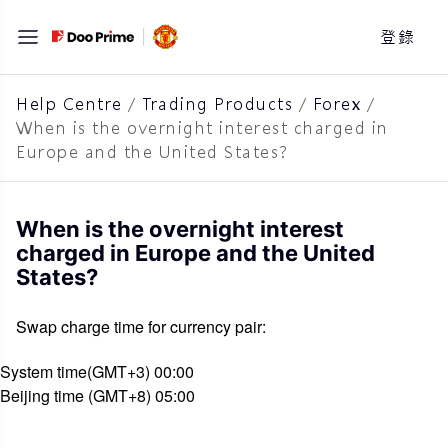
跳
登錄
至
主
要
Help Centre
/
Trading Products
/
Forex
/
When is the overnight interest charged in
內
Europe and the United States?
容
When is the overnight interest
charged in Europe and the United
States?
Swap charge time for currency pair:
System time
(GMT
+3
) 00:00
Beijing time (GMT+
8) 05:00