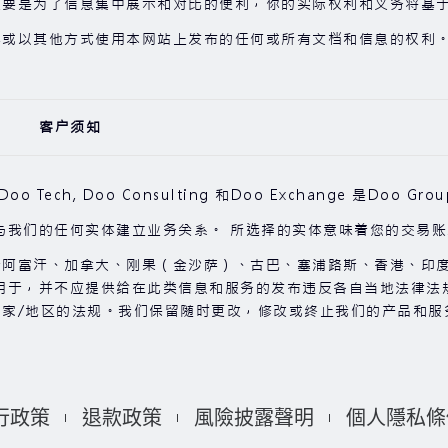
主要是为了信息集中展示和对比的便利，你的实际权利和义务将基
享或以其他方式使用本网站上发布的任何或所有文档和信息的权利
客户须知
learing, Doo Tech, Doo Consulting 和Doo Exchang
与我们的任何实体建立业务关系。 所选择的实体意味着您的交易
于阿富汗、加拿大、刚果（金沙萨）、古巴、塞浦路斯、香港、印
用于，并不应提供给在此类信息和服务的发布违反各自当地法律法
家/地区的法规。我们保留随时更改，修改或终止我们的产品和服
行政策
退款政策
風險披露聲明
個人隱私條