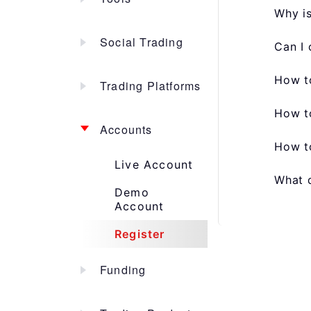
Why is
Social Trading
Can I 
How t
Trading Platforms
How t
Accounts
How to
Live Account
What d
Demo
Account
Register
Funding