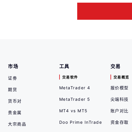
市场
工具
交易
交易软件
交易概览
证劵
MetaTrader 4
报价模型
期货
MetaTrader 5
尖端科技
货币对
MT4 vs MT5
账户对比
贵金属
Doo Prime InTrade
资金存取
大宗商品