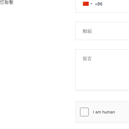
您聯繫
約和其他金融產品
去的投資表現並不
金融工具進行交易