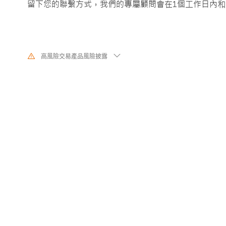
留下您的聯繫方式，我們的專屬顧問會在1個工作日內和
高風險交易產品風險披露
由於基礎金融工具的價值和價格會有劇烈變動,股票、證券、期貨、差價合
交易涉及高風險,可能會在短時間內發生超過您的初始投資的大額虧損。過
代表其未來的表現,在與我們進行任何交易之前,請確保您完全了解使用相應
的風險。如果您不了解此處說明的風險,則應尋求獨立專業的意見。