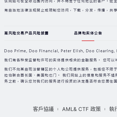
该网站可在全球范围内访问，并不特定于任何地区的客户。这
有些当地法律法规禁止或限制您访问，下载，分发，传播，共
高风险交易产品风险披露
品牌和实体公告
Doo Prime, Doo Financial, Peter Elish, Doo C
我们有各种受监管和许可的实体提供相关的金融服务。 您可以
我们不向某些司法管辖区的个人和公司提供服务，包括但不限
拉伯联合酋长国、美国和也门。 我们网站上的信息和服务不适
务之前，确认您对我们的服务进行投资的决定是否符合您居住国
客戶協議
AML& CTF 政策
執