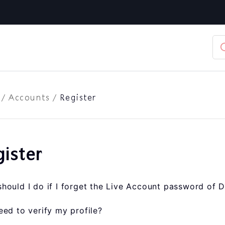
/
Accounts
/
Register
ister
hould I do if I forget the Live Account password of D
eed to verify my profile?