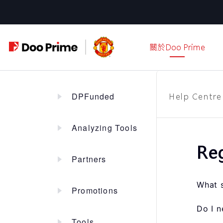
跳
至
主
關於Doo Prime
要
內
容
DPFunded
Help Centre
Analyzing Tools
Reg
Partners
What s
Promotions
Do I n
Tools