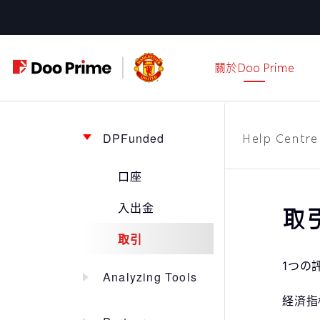
跳
至
主
關於Doo Prime
要
內
容
DPFunded
Help Centre
口座
入出金
取
取引
1つの
Analyzing Tools
経済指