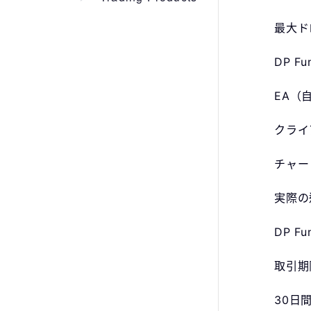
最大ド
DP 
EA（
クライ
チャー
実際の
DP 
取引期
30日