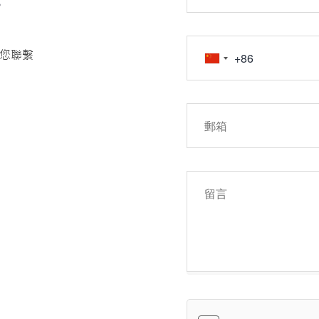
您聯繫
約和其他金融產品
去的投資表現並不
金融工具進行交易