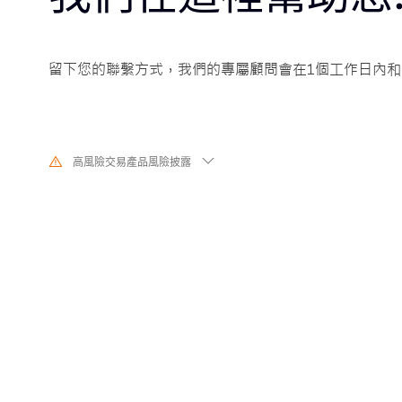
留下您的聯繫方式，我們的專屬顧問會在1個工作日內和
高風險交易產品風險披露
由於基礎金融工具的價值和價格會有劇烈變動,股票、證券、期貨、差價合
交易涉及高風險,可能會在短時間內發生超過您的初始投資的大額虧損。過
代表其未來的表現,在與我們進行任何交易之前,請確保您完全了解使用相應
的風險。如果您不了解此處說明的風險,則應尋求獨立專業的意見。