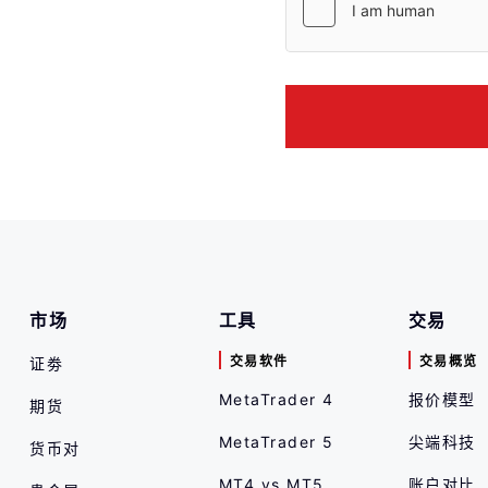
市场
工具
交易
交易软件
交易概览
证劵
MetaTrader 4
报价模型
期货
MetaTrader 5
尖端科技
货币对
MT4 vs MT5
账户对比