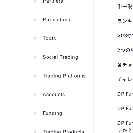
Partners
単一取
Promotions
ランキ
VPS
Tools
2つの
Social Trading
各チャ
Trading Platforms
チャレ
Accounts
DP 
DP 
Funding
DP 
すか？
Trading Products