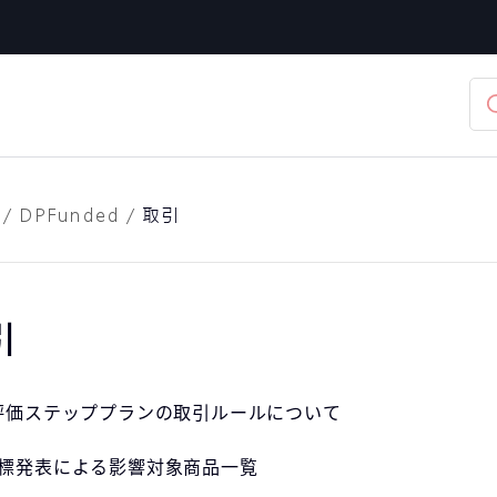
/
DPFunded
/
取引
引
評価ステッププランの取引ルールについて
標発表による影響対象商品一覧