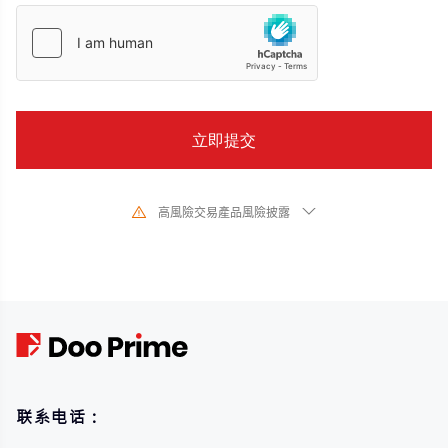
高風險交易產品風險披露
由於基礎金融工具的價值和價格會有劇烈變動,股票、證券、期貨、差價合約和
其他金融產品交易涉及高風險,可能會在短時間內發生超過您的初始投資的大額
虧損。過去的投資表現並不代表其未來的表現,在與我們進行任何交易之前,請確
保您完全了解使用相應金融工具進行交易的風險。如果您不了解此處說明的風
險,則應尋求獨立專業的意見。
联系电话：