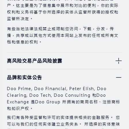
户。这主要是为了信息集中展示和对比的便利，你的实际
权利和义务将基于你所选择的实体从监管所获得的授权和
监管所决定。
有些当地法律法规禁止或限制您访问，下载，分发，传
播，共享或以其他方式使用本网站上发布的任何或所有文
档和信息的权利。
高风险交易产品风险披露
由于基础金融工具的价值和价格会有剧烈变动，股票，证
品牌和实体公告
券，期货，差价合约和其他金融产品交易涉及高风险，可
能会在短时间内发生超过您的初始投资的大额亏损。
Doo Prime, Doo Financial, Peter Elish, Doo
过去的投资表现并不代表其未来的表现。
Clearing, Doo Tech, Doo Consulting 和Doo
Exchange 是Doo Group 所拥有的商用名称、注册商标
在与我们进行任何交易之前，请确保您完全了解使用相应
和知识产权。
金融工具进行交易的风险。 如果您不了解此处说明的风
险，则应寻求独立的专业建议。
我们有各种受监管和许可的实体提供相关的金融服务。 您
可以与我们的任何实体建立业务关系。 所选择的实体意味