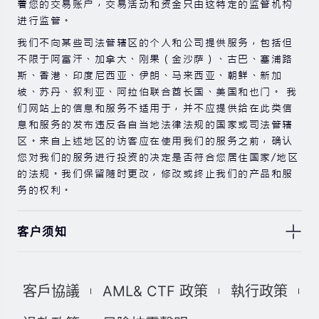
着您的交易账户，交易活动和资金只由这特定的监管机构
进行监管。
我们不向某些司法管辖区的个人和公司提供服务，包括但
不限于阿富汗、加拿大、刚果（金沙萨）、古巴、塞浦路
斯、香港、印度尼西亚、伊朗、马来西亚、朝鲜、新加
坡、苏丹、叙利亚、阿拉伯联合酋长国、美国和也门。 我
们网站上的信息和服务不适用于，并不应提供给在此类信
息和服务的发布违反各自当地法律法规的国家或司法管辖
区。来自上述地区的访客应在使用我们的服务之前，确认
您对我们的服务进行投资的决定是否符合您居住国家/地区
的法规。我们保留随时更改，修改或终止我们的产品和服
务的权利。
客户须知
此处显示的任何交易符号仅用于说明目的，不构成我们的
任何建议。 本网站上提供的任何评论，陈述，数据，信
客戶協議
AML& CTF 政策
執行政策
息，材料或第三方材料（“材料”）仅供参考。 该材料仅
被认为是市场传播，不包含，也不应被解释为包含任何交