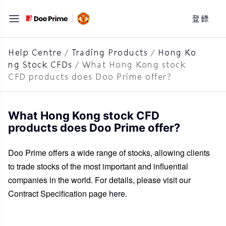
跳
登錄
至
主
要
Help Centre
/
Trading Products
/
Hong Ko
ng Stock CFDs
/
What Hong Kong stock
內
CFD products does Doo Prime offer?
容
What Hong Kong stock CFD
products does Doo Prime offer?
Doo Prime offers a wide range of stocks, allowing clients
to trade stocks of the most important and influential
companies in the world. For details, please visit our
Contract Specification page
here
.