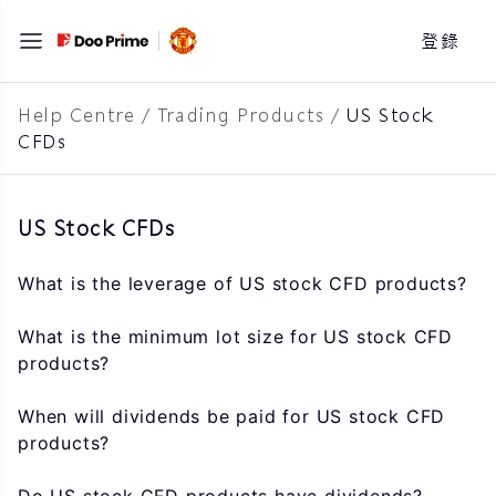
跳
登錄
至
主
要
Help Centre
/
Trading Products
/
US Stock
CFDs
內
容
US Stock CFDs
What is the leverage of US stock CFD products?
What is the minimum lot size for US stock CFD
products?
When will dividends be paid for US stock CFD
products?