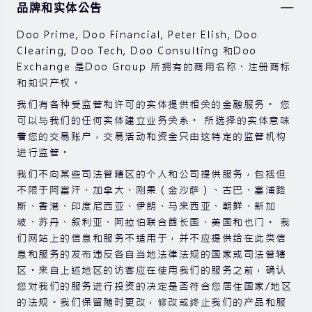
品牌和实体公告
券，期货，差价合约和其他金融产品交易涉及高风险，可
能会在短时间内发生超过您的初始投资的大额亏损。
Doo Prime, Doo Financial, Peter Elish, Doo
过去的投资表现并不代表其未来的表现。
Clearing, Doo Tech, Doo Consulting 和Doo
Exchange 是Doo Group 所拥有的商用名称、注册商标
在与我们进行任何交易之前，请确保您完全了解使用相应
和知识产权。
金融工具进行交易的风险。 如果您不了解此处说明的风
险，则应寻求独立的专业建议。
我们有各种受监管和许可的实体提供相关的金融服务。 您
可以与我们的任何实体建立业务关系。 所选择的实体意味
着您的交易账户，交易活动和资金只由这特定的监管机构
进行监管。
我们不向某些司法管辖区的个人和公司提供服务，包括但
不限于阿富汗、加拿大、刚果（金沙萨）、古巴、塞浦路
斯、香港、印度尼西亚、伊朗、马来西亚、朝鲜、新加
坡、苏丹、叙利亚、阿拉伯联合酋长国、美国和也门。 我
们网站上的信息和服务不适用于，并不应提供给在此类信
息和服务的发布违反各自当地法律法规的国家或司法管辖
区。来自上述地区的访客应在使用我们的服务之前，确认
您对我们的服务进行投资的决定是否符合您居住国家/地区
的法规。我们保留随时更改，修改或终止我们的产品和服