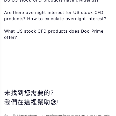
Do US stock CFD products have dividends?
Are there overnight interest for US stock CFD
products? How to calculate overnight interest?
What US stock CFD products does Doo Prime
offer?
未找到您需要的?
我們在這裡幫助您!