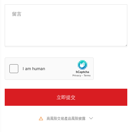
高風險交易產品風險披露
由於基礎金融工具的價值和價格會有劇烈變動,股票、證券、期貨、差價合約和