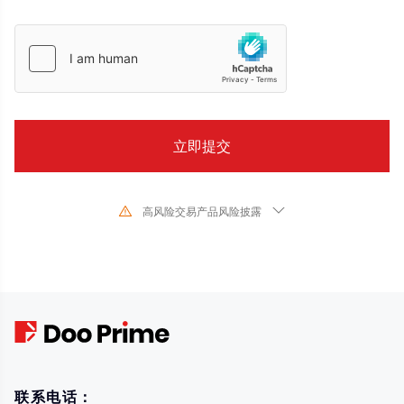
高风险交易产品风险披露
由于基础金融工具的价值和价格会有剧烈变动,股票、证券、期货、差价合约和
其他金融产品交易涉及高风险,可能会在短时间内发生超过您的初始 投资的大额
亏损。过去的投资表现并不代表其未来的表现,在与我们进行任何交易之前,请确
保您完全了解使用相应金融工具进行交易的风险。如 果您不了解此处说明的风
险,则应寻求独立专业的意见。
联系电话：