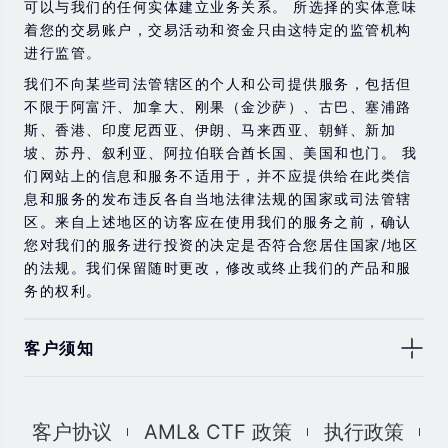
可以与我们的任何实体建立业务关系。 所选择的实体意味
着您的交易账户，交易活动和资金只由这特定的监管机构
进行监管。
我们不向某些司法管辖区的个人和公司提供服务，包括但
不限于阿富汗、加拿大、刚果（金沙萨）、古巴、塞浦路
斯、香港、印度尼西亚、伊朗、马来西亚、朝鲜、新加
坡、苏丹、叙利亚、阿拉伯联合酋长国、美国和也门。 我
们网站上的信息和服务不适用于，并不应提供给在此类信
息和服务的发布违反各自当地法律法规的国家或司法管辖
区。来自上述地区的访客应在使用我们的服务之前，确认
您对我们的服务进行投资的决定是否符合您居住国家/地区
的法规。我们保留随时更改，修改或终止我们的产品和服
务的权利。
客户须知
此处显示的任何交易符号仅用于说明目的，不构成我们的
任何建议。 本网站上提供的任何评论，陈述，数据，信
客户协议
AML& CTF 政策
执行政策
息，材料或第三方材料（“材料”）仅供参考。 该材料仅被