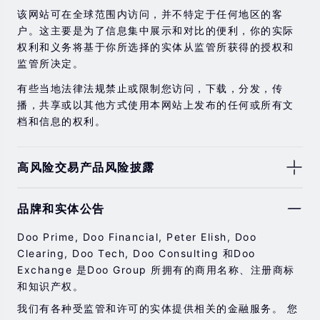
该网站可在全球范围内访问，并不特定于任何地区的客
户。这主要是为了信息集中展示和对比的便利，你的实际
权利和义务将基于你所选择的实体从监管所获得的授权和
监管所决定。
有些当地法律法规禁止或限制您访问，下载，分发，传
播，共享或以其他方式使用本网站上发布的任何或所有文
档和信息的权利。
高风险交易产品风险披露
由于基础金融工具的价值和价格会有剧烈变动，股票，证
品牌和实体公告
券，期货，差价合约和其他金融产品交易涉及高风险，可
能会在短时间内发生超过您的初始投资的大额亏损。
Doo Prime, Doo Financial, Peter Elish, Doo
过去的投资表现并不代表其未来的表现。
Clearing, Doo Tech, Doo Consulting 和Doo
Exchange 是Doo Group 所拥有的商用名称、注册商标
在与我们进行任何交易之前，请确保您完全了解使用相应
和知识产权。
金融工具进行交易的风险。 如果您不了解此处说明的风
险，则应寻求独立的专业建议。
我们有各种受监管和许可的实体提供相关的金融服务。 您