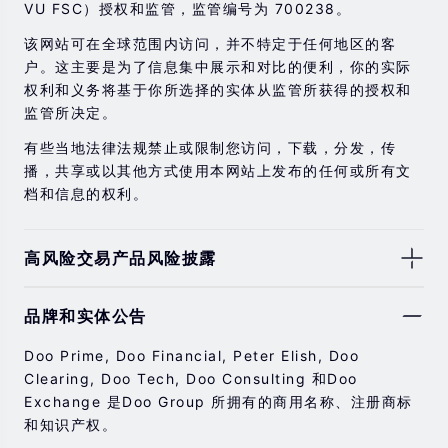
VU FSC）授权和监管，监管编号为 700238。
该网站可在全球范围内访问，并不特定于任何地区的客
户。这主要是为了信息集中展示和对比的便利，你的实际
权利和义务将基于你所选择的实体从监管所获得的授权和
监管所决定。
有些当地法律法规禁止或限制您访问，下载，分发，传
播，共享或以其他方式使用本网站上发布的任何或所有文
档和信息的权利。
高风险交易产品风险披露
由于基础金融工具的价值和价格会有剧烈变动，股票，证
品牌和实体公告
券，期货，差价合约和其他金融产品交易涉及高风险，可
能会在短时间内发生超过您的初始投资的大额亏损。
Doo Prime, Doo Financial, Peter Elish, Doo
过去的投资表现并不代表其未来的表现。
Clearing, Doo Tech, Doo Consulting 和Doo
Exchange 是Doo Group 所拥有的商用名称、注册商标
在与我们进行任何交易之前，请确保您完全了解使用相应
和知识产权。
金融工具进行交易的风险。 如果您不了解此处说明的风