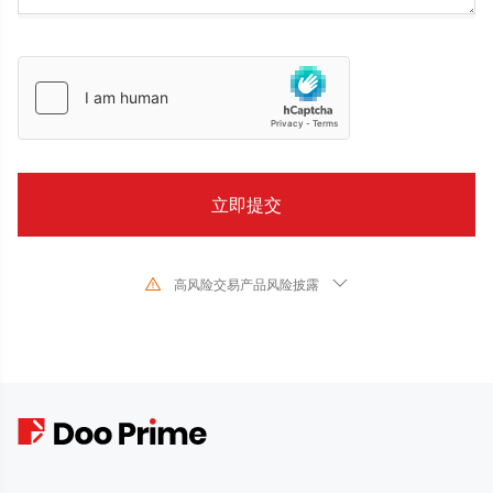
高风险交易产品风险披露
由于基础金融工具的价值和价格会有剧烈变动,股票、证券、期货、差价合约和
其他金融产品交易涉及高风险,可能会在短时间内发生超过您的初始 投资的大额
亏损。过去的投资表现并不代表其未来的表现,在与我们进行任何交易之前,请确
保您完全了解使用相应金融工具进行交易的风险。如 果您不了解此处说明的风
险,则应寻求独立专业的意见。