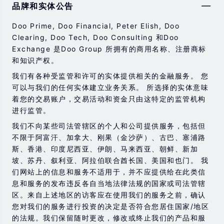
品牌和实体公告
券，期货，差价合约和其他金融产品交易涉及高风险，可
能会在短时间内发生超过您的初始投资的大额亏损。
Doo Prime, Doo Financial, Peter Elish, Doo
过去的投资表现并不代表其未来的表现。
Clearing, Doo Tech, Doo Consulting 和Doo
Exchange 是Doo Group 所拥有的商用名称、注册商标
在与我们进行任何交易之前，请确保您完全了解使用相应
和知识产权。
金融工具进行交易的风险。 如果您不了解此处说明的风
险，则应寻求独立的专业建议。
我们有各种受监管和许可的实体提供相关的金融服务。 您
可以与我们的任何实体建立业务关系。 所选择的实体意味
着您的交易账户，交易活动和资金只由这特定的监管机构
进行监管。
我们不向某些司法管辖区的个人和公司提供服务，包括但
不限于阿富汗、加拿大、刚果（金沙萨）、古巴、塞浦路
斯、香港、印度尼西亚、伊朗、马来西亚、朝鲜、新加
坡、苏丹、叙利亚、阿拉伯联合酋长国、美国和也门。 我
们网站上的信息和服务不适用于，并不应提供给在此类信
息和服务的发布违反各自当地法律法规的国家或司法管辖
区。来自上述地区的访客应在使用我们的服务之前，确认
您对我们的服务进行投资的决定是否符合您居住国家/地区
的法规。我们保留随时更改，修改或终止我们的产品和服