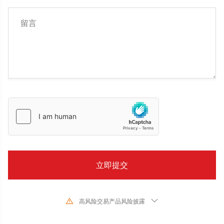
高风险交易产品风险披露
由于基础金融工具的价值和价格会有剧烈变动,股票、证券、期货、差价合约和