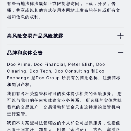
有些当地法律法规禁止或限制您访问，下载，分发，传
播，共享或以其他方式使用本网站上发布的任何或所有文
档和信息的权利。
高风险交易产品风险披露
由于基础金融工具的价值和价格会有剧烈变动，股票，证
品牌和实体公告
券，期货，差价合约和其他金融产品交易涉及高风险，可
能会在短时间内发生超过您的初始投资的大额亏损。
Doo Prime, Doo Financial, Peter Elish, Doo
过去的投资表现并不代表其未来的表现。
Clearing, Doo Tech, Doo Consulting 和Doo
Exchange 是Doo Group 所拥有的商用名称、注册商标
在与我们进行任何交易之前，请确保您完全了解使用相应
和知识产权。
金融工具进行交易的风险。 如果您不了解此处说明的风
险，则应寻求独立的专业建议。
我们有各种受监管和许可的实体提供相关的金融服务。 您
可以与我们的任何实体建立业务关系。 所选择的实体意味
着您的交易账户，交易活动和资金只由这特定的监管机构
进行监管。
我们不向某些司法管辖区的个人和公司提供服务，包括但
不限于阿富汗、加拿大、刚果（金沙萨）、古巴、塞浦路