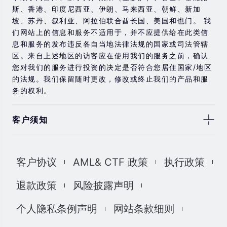
斯、香港、印度尼西亚、伊朗、马来西亚、朝鲜、新加
坡、苏丹、叙利亚、阿拉伯联合酋长国、美国和也门。 我
们网站上的信息和服务不适用于，并不应提供给在此类信
息和服务的发布违反各自当地法律法规的国家或司法管辖
区。来自上述地区的访客应在使用我们的服务之前，确认
您对我们的服务进行投资的决定是否符合您居住国家/地区
的法规。我们保留随时更改，修改或终止我们的产品和服
务的权利。
客户须知
此处显示的任何交易符号仅用于说明目的，不构成我们的
任何建议。 本网站上提供的任何评论，陈述，数据，信
客户协议
AML& CTF 政策
执行政策
息，材料或第三方材料（“材料”）仅供参考。 该材料仅被
认为是市场传播，不包含，也不应被解释为包含任何交易
退款政策
风险披露声明
的投资建议和/或投资推荐。 尽管我们已尽一切合理的努力
确保信息的准确性和完整性，但我们对材料不做任何陈述
个人隐私条例声明
网站条款细则
和保证，如果所提供信息的任何不准确和不完整，我们也
不对任何损失负责，包括但不限于利润损失，直接或间接