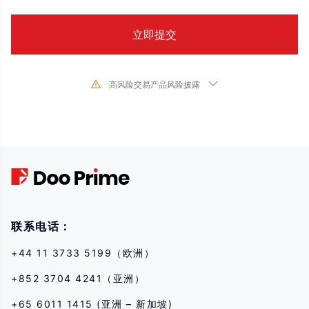
高风险交易产品风险披露
由于基础金融工具的价值和价格会有剧烈变动,股票、证券、期货、差价合约和
其他金融产品交易涉及高风险,可能会在短时间内发生超过您的初始 投资的大额
亏损。过去的投资表现并不代表其未来的表现,在与我们进行任何交易之前,请确
保您完全了解使用相应金融工具进行交易的风险。如 果您不了解此处说明的风
险,则应寻求独立专业的意见。
联系电话：
+44 11 3733 5199（欧洲）
+852 3704 4241（亚洲）
+65 6011 1415 (亚洲 – 新加坡)