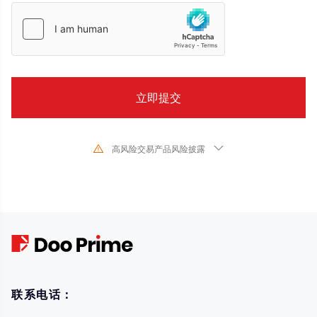
高风险交易产品风险披露
由于基础金融工具的价值和价格会有剧烈变动,股票、证券、期货、差价合约和
其他金融产品交易涉及高风险,可能会在短时间内发生超过您的初始 投资的大额
亏损。过去的投资表现并不代表其未来的表现,在与我们进行任何交易之前,请确
保您完全了解使用相应金融工具进行交易的风险。如 果您不了解此处说明的风
险,则应寻求独立专业的意见。
联系电话：