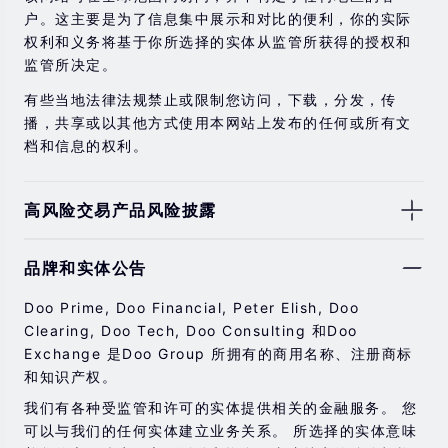
户。这主要是为了信息集中展示和对比的便利，你的实际
权利和义务将基于你所选择的实体从监管所获得的授权和
监管所决定。
有些当地法律法规禁止或限制您访问，下载，分发，传
播，共享或以其他方式使用本网站上发布的任何或所有文
档和信息的权利。
高风险交易产品风险披露
由于基础金融工具的价值和价格会有剧烈变动，股票，证
品牌和实体公告
券，期货，差价合约和其他金融产品交易涉及高风险，可
能会在短时间内发生超过您的初始投资的大额亏损。
Doo Prime, Doo Financial, Peter Elish, Doo
过去的投资表现并不代表其未来的表现。
Clearing, Doo Tech, Doo Consulting 和Doo
Exchange 是Doo Group 所拥有的商用名称、注册商标
在与我们进行任何交易之前，请确保您完全了解使用相应
和知识产权。
金融工具进行交易的风险。 如果您不了解此处说明的风
险，则应寻求独立的专业建议。
我们有各种受监管和许可的实体提供相关的金融服务。 您
可以与我们的任何实体建立业务关系。 所选择的实体意味