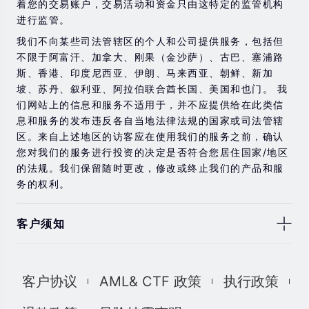
着您的交易账户，交易活动和资金只由这特定的监管机构
进行监管。
我们不向某些司法管辖区的个人和公司提供服务，包括但
不限于阿富汗、加拿大、刚果（金沙萨）、古巴、塞浦路
斯、香港、印度尼西亚、伊朗、马来西亚、朝鲜、新加
坡、苏丹、叙利亚、阿拉伯联合酋长国、美国和也门。 我
们网站上的信息和服务不适用于，并不应提供给在此类信
息和服务的发布违反各自当地法律法规的国家或司法管辖
区。来自上述地区的访客应在使用我们的服务之前，确认
您对我们的服务进行投资的决定是否符合您居住国家/地区
的法规。我们保留随时更改，修改或终止我们的产品和服
务的权利。
客户须知
此处显示的任何交易符号仅用于说明目的，不构成我们的
任何建议。 本网站上提供的任何评论，陈述，数据，信
客户协议
AML& CTF 政策
执行政策
息，材料或第三方材料（“材料”）仅供参考。 该材料仅被
认为是市场传播，不包含，也不应被解释为包含任何交易