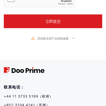
高风险交易产品风险披露
由于基础金融工具的价值和价格会有剧烈变动,股票、证券、期货、差价合约和
其他金融产品交易涉及高风险,可能会在短时间内发生超过您的初始 投资的大额
亏损。过去的投资表现并不代表其未来的表现,在与我们进行任何交易之前,请确
保您完全了解使用相应金融工具进行交易的风险。如 果您不了解此处说明的风
险,则应寻求独立专业的意见。
联系电话：
+44 11 3733 5199（欧洲）
+852 3704 4241（亚洲）