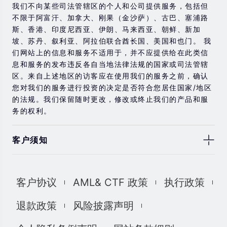
我们不向某些司法管辖区的个人和公司提供服务，包括但
不限于阿富汗、加拿大、刚果（金沙萨）、古巴、塞浦路
斯、香港、印度尼西亚、伊朗、马来西亚、朝鲜、新加
坡、苏丹、叙利亚、阿拉伯联合酋长国、美国和也门。 我
们网站上的信息和服务不适用于，并不应提供给在此类信
息和服务的发布违反各自当地法律法规的国家或司法管辖
区。来自上述地区的访客应在使用我们的服务之前，确认
您对我们的服务进行投资的决定是否符合您居住国家/地区
的法规。我们保留随时更改，修改或终止我们的产品和服
务的权利。
客户须知
此处显示的任何交易符号仅用于说明目的，不构成我们的
任何建议。 本网站上提供的任何评论，陈述，数据，信
客户协议
AML& CTF 政策
执行政策
息，材料或第三方材料（“材料”）仅供参考。 该材料仅被
认为是市场传播，不包含，也不应被解释为包含任何交易
退款政策
风险披露声明
的投资建议和/或投资推荐。 尽管我们已尽一切合理的努力
确保信息的准确性和完整性，但我们对材料不做任何陈述