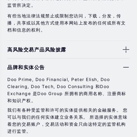
监管所决定。
有些当地法律法规禁止或限制您访问，下载，分发，传
播，共享或以其他方式使用本网站上发布的任何或所有文
档和信息的权利。
高风险交易产品风险披露
由于基础金融工具的价值和价格会有剧烈变动，股票，证
品牌和实体公告
券，期货，差价合约和其他金融产品交易涉及高风险，可
能会在短时间内发生超过您的初始投资的大额亏损。
Doo Prime, Doo Financial, Peter Elish, Doo
过去的投资表现并不代表其未来的表现。
Clearing, Doo Tech, Doo Consulting 和Doo
Exchange 是Doo Group 所拥有的商用名称、注册商标
在与我们进行任何交易之前，请确保您完全了解使用相应
和知识产权。
金融工具进行交易的风险。 如果您不了解此处说明的风
险，则应寻求独立的专业建议。
我们有各种受监管和许可的实体提供相关的金融服务。 您
可以与我们的任何实体建立业务关系。 所选择的实体意味
着您的交易账户，交易活动和资金只由这特定的监管机构
进行监管。