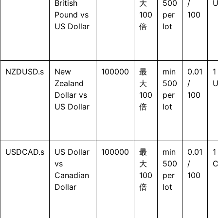
British
大
500
/
Pound vs
100
per
100
US Dollar
倍
lot
NZDUSD.s
New
100000
最
min
0.01
1
Zealand
大
500
/
Dollar vs
100
per
100
US Dollar
倍
lot
USDCAD.s
US Dollar
100000
最
min
0.01
1
vs
大
500
/
Canadian
100
per
100
Dollar
倍
lot