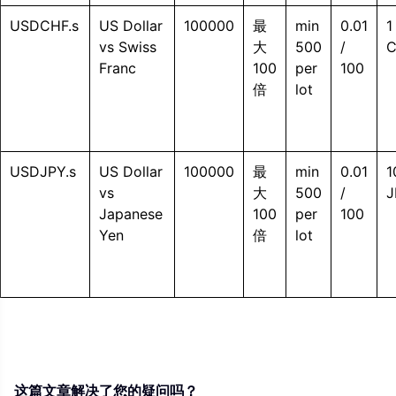
USDCHF.s
US Dollar
100000
最
min
0.01
1
vs Swiss
大
500
/
C
Franc
100
per
100
倍
lot
USDJPY.s
US Dollar
100000
最
min
0.01
1
vs
大
500
/
J
Japanese
100
per
100
Yen
倍
lot
这篇文章解决了您的疑问吗？