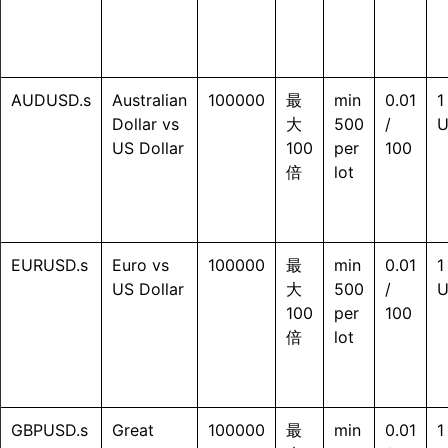
AUDUSD.s
Australian
100000
最
min
0.01
1
Dollar vs
大
500
/
US Dollar
100
per
100
倍
lot
EURUSD.s
Euro vs
100000
最
min
0.01
1
US Dollar
大
500
/
100
per
100
倍
lot
GBPUSD.s
Great
100000
最
min
0.01
1