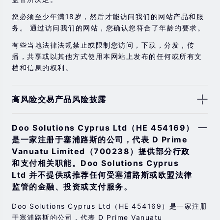
您必须至少年满18岁，然后才能访问我们的网站产品和服
务。 通过访问我们的网站，您确认您符合了年龄的要求。
有些当地法律法规禁止或限制您访问，下载，分发，传
播，共享或以其他方式使用本网站上发布的任何或所有文
档和信息的权利。
高风险交易产品风险披露
由于基础金融工具的价值和价格会有剧烈变动，股票，证
Doo Solutions Cyprus Ltd（HE 454169）
券，期货，差价合约和其他金融产品交易涉及高风险，可
是一家注册于塞浦路斯的公司，代表 D Prime
能会在短时间内发生超过您的初始投资的大额亏损。
Vanuatu Limited（700238）提供部分行政
过去的投资表现并不代表其未来的表现。
和支付相关职能。Doo Solutions Cyprus
在与我们进行任何交易之前，请确保您完全了解使用相应
Ltd 并不提供或推荐任何受塞浦路斯或欧盟法律
金融工具进行交易的风险。 如果您不了解此处说明的风
监管的金融、投资或支付服务。
险，则应寻求独立的专业建议。
Doo Solutions Cyprus Ltd（HE 454169）是一家注册
于塞浦路斯的公司，代表 D Prime Vanuatu