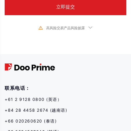
高风险交易产品风险披露
由于基础金融工具的价值和价格会有剧烈变动,股票、证券、期货、差价合约和
其他金融产品交易涉及高风险,可能会在短时间内发生超过您的初始 投资的大额
亏损。过去的投资表现并不代表其未来的表现,在与我们进行任何交易之前,请确
保您完全了解使用相应金融工具进行交易的风险。如 果您不了解此处说明的风
险,则应寻求独立专业的意见。
联系电话：
+61 2 9128 0800 (英语）
+84 28 4458 2674 (越南语)
+66 020260620 (泰语)