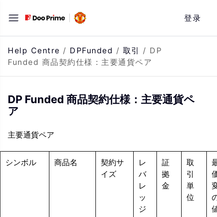
Skip
登录
to
content
Help Centre
/
DPFunded
/
取引
/
DP
Funded 商品契約仕様：主要通貨ペア
DP Funded 商品契約仕様：主要通貨ペ
ア
主要通貨ペア
シンボル
商品名
契約サ
レ
証
取
イズ
バ
拠
引
レ
金
単
ッ
位
ジ