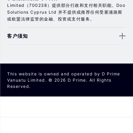
Limited（700238）提供部分行政和支付相关职能。Doo
Solutions Cyprus Ltd 并不提供或推荐任何受塞浦路斯
或欧盟法律监管的金融、投资或支付服务。
客户须知
此处显示的任何交易符号仅用于说明目的，不构成我们的
任何建议。 本网站上提供的任何评论，陈述，数据，信
息，材料或第三方材料（“材料”）仅供参考。 该材料仅被
认为是市场传播，不包含，也不应被解释为包含任何交易
This website is owned and operated by D Prime
的投资建议和/或投资推荐。 尽管我们已尽一切合理的努力
Vanuatu Limited. © 2026 D Prime. All Rights
确保信息的准确性和完整性，但我们对材料不做任何陈述
Reserved.
和保证，如果所提供信息的任何不准确和不完整，我们也
不对任何损失负责，包括但不限于利润损失，直接或间接
损失或损害赔偿。 未经我们的同意，您只能将该材料用于
个人用途，不得复制，复制，重新分发和/或许可该材料。
我们使用我们网站上的cookies来根据您的喜好自定义我
们网站上显示的信息和体验。 通过访问本网站，您承认您
已经阅读并同意上述详细信息，并同意我们使用