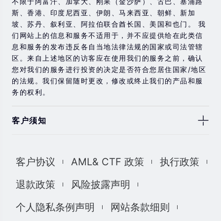
不限于阿富汗、加拿大、刚果（金沙萨）、古巴、塞浦路
斯、香港、印度尼西亚、伊朗、马来西亚、朝鲜、新加
坡、苏丹、叙利亚、阿拉伯联合酋长国、美国和也门。 我
们网站上的信息和服务不适用于，并不应提供给在此类信
息和服务的发布违反各自当地法律法规的国家或司法管辖
区。来自上述地区的访客应在使用我们的服务之前，确认
您对我们的服务进行投资的决定是否符合您居住国家/地区
的法规。我们保留随时更改，修改或终止我们的产品和服
务的权利。
客户须知
此处显示的任何交易符号仅用于说明目的，不构成我们的
任何建议。 本网站上提供的任何评论，陈述，数据，信
客户协议
AML& CTF 政策
执行政策
息，材料或第三方材料（“材料”）仅供参考。 该材料仅被
认为是市场传播，不包含，也不应被解释为包含任何交易
退款政策
风险披露声明
的投资建议和/或投资推荐。 尽管我们已尽一切合理的努力
确保信息的准确性和完整性，但我们对材料不做任何陈述
个人隐私条例声明
网站条款细则
和保证，如果所提供信息的任何不准确和不完整，我们也
不对任何损失负责，包括但不限于利润损失，直接或间接