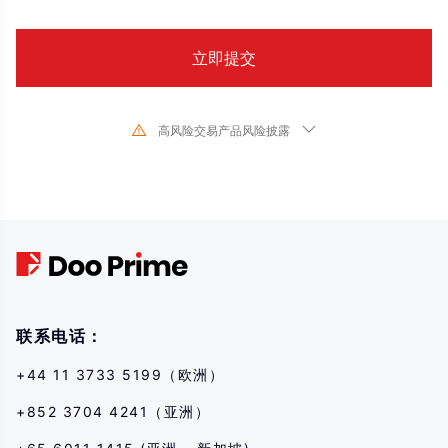
高风险交易产品风险披露
由于基础金融工具的价值和价格会有剧烈变动,股票、证券、期货、差价合约和
其他金融产品交易涉及高风险,可能会在短时间内发生超过您的初始 投资的大额
亏损。过去的投资表现并不代表其未来的表现,在与我们进行任何交易之前,请确
保您完全了解使用相应金融工具进行交易的风险。如 果您不了解此处说明的风
险,则应寻求独立专业的意见。
联系电话：
+44 11 3733 5199（欧洲）
+852 3704 4241（亚洲）