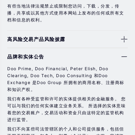
有些当地法律法规禁止或限制您访问，下载，分发，传
播，共享或以其他方式使用本网站上发布的任何或所有文
档和信息的权利。
高风险交易产品风险披露
由于基础金融工具的价值和价格会有剧烈变动，股票，证
品牌和实体公告
券，期货，差价合约和其他金融产品交易涉及高风险，可
能会在短时间内发生超过您的初始投资的大额亏损。
Doo Prime, Doo Financial, Peter Elish, Doo
过去的投资表现并不代表其未来的表现。
Clearing, Doo Tech, Doo Consulting 和Doo
Exchange 是Doo Group 所拥有的商用名称、注册商标
在与我们进行任何交易之前，请确保您完全了解使用相应
和知识产权。
金融工具进行交易的风险。 如果您不了解此处说明的风
险，则应寻求独立的专业建议。
我们有各种受监管和许可的实体提供相关的金融服务。 您
可以与我们的任何实体建立业务关系。 所选择的实体意味
着您的交易账户，交易活动和资金只由这特定的监管机构
进行监管。
我们不向某些司法管辖区的个人和公司提供服务，包括但