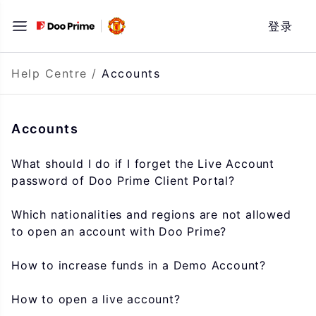
Skip
登录
to
content
Help Centre
/
Accounts
Accounts
What should I do if I forget the Live Account
password of Doo Prime Client Portal?
Which nationalities and regions are not allowed
to open an account with Doo Prime?
How to increase funds in a Demo Account?
How to open a live account?