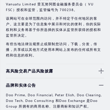
Vanuatu Limited 受瓦努阿图金融服务委员会（ VU
FSC）授权和监管，监管编号为 700238。
该网站可在全球范围内访问，并不特定于任何地区的客
户。这主要是为了信息集中展示和对比的便利，你的实际
权利和义务将基于你所选择的实体从监管所获得的授权和
监管所决定。
有些当地法律法规禁止或限制您访问，下载，分发，传
播，共享或以其他方式使用本网站上发布的任何或所有文
档和信息的权利。
高风险交易产品风险披露
由于基础金融工具的价值和价格会有剧烈变动，股票，证
品牌和实体公告
券，期货，差价合约和其他金融产品交易涉及高风险，可
能会在短时间内发生超过您的初始投资的大额亏损。
Doo Prime, Doo Financial, Peter Elish, Doo Clearing,
过去的投资表现并不代表其未来的表现。
Doo Tech, Doo Consulting 和Doo Exchange 是Doo
Group 所拥有的商用名称、注册商标和知识产权。
在与我们进行任何交易之前，请确保您完全了解使用相应