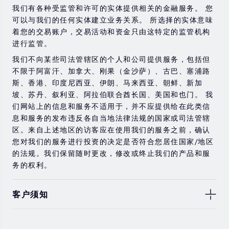
金融工具进行交易的风险。 如果您不了解此处说明的风
我们有各种受监管和许可的实体提供相关的金融服务。 您
险，则应寻求独立的专业建议。
可以与我们的任何实体建立业务关系。 所选择的实体意味
着您的交易账户，交易活动和资金只由这特定的监管机构
进行监管。
我们不向某些司法管辖区的个人和公司提供服务，包括但
不限于阿富汗、加拿大、刚果（金沙萨）、古巴、塞浦路
斯、香港、印度尼西亚、伊朗、马来西亚、朝鲜、新加
坡、苏丹、叙利亚、阿拉伯联合酋长国、美国和也门。 我
们网站上的信息和服务不适用于，并不应提供给在此类信
息和服务的发布违反各自当地法律法规的国家或司法管辖
区。来自上述地区的访客应在使用我们的服务之前，确认
您对我们的服务进行投资的决定是否符合您居住国家/地区
的法规。我们保留随时更改，修改或终止我们的产品和服
务的权利。
客户须知
此处显示的任何交易符号仅用于说明目的，不构成我们的
任何建议。 本网站上提供的任何评论，陈述，数据，信