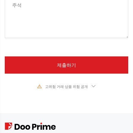
고위험 거래 상품 위험 공개
기초 금융 상품의 가치와 가격의 급격한 변화로 인해 주식, 증권, 선물, CFD 및
기타 금융 상품의 거래는 높은 위험을 수반하며 단기간에 초기 투자를 초과하는
큰 손실을 초래할 수 있습니다. 과거 투자 성과는 미래 성과를 나타내지 않습니
다. 당사와 거래를 시작하기 전에 해당 금융 상품과의 거래 위험을 완전히 이해
하고 있는지 확인하십시오. 여기에 설명된 위험을 이해하지 못하는 경우 독립적
인 전문가의 조언을 구해야 합니다.