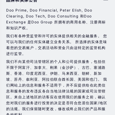
品牌和实体公告
券，期货，差价合约和其他金融产品交易涉及高风险，可
能会在短时间内发生超过您的初始投资的大额亏损。
Doo Prime, Doo Financial, Peter Elish, Doo
过去的投资表现并不代表其未来的表现。
Clearing, Doo Tech, Doo Consulting 和Doo
Exchange 是Doo Group 所拥有的商用名称、注册商标
在与我们进行任何交易之前，请确保您完全了解使用相应
和知识产权。
金融工具进行交易的风险。 如果您不了解此处说明的风
险，则应寻求独立的专业建议。
我们有各种受监管和许可的实体提供相关的金融服务。 您
可以与我们的任何实体建立业务关系。 所选择的实体意味
着您的交易账户，交易活动和资金只由这特定的监管机构
进行监管。
我们不向某些司法管辖区的个人和公司提供服务，包括但
不限于阿富汗、加拿大、刚果（金沙萨）、古巴、塞浦路
斯、香港、印度尼西亚、伊朗、马来西亚、朝鲜、新加
坡、苏丹、叙利亚、阿拉伯联合酋长国、美国和也门。 我
们网站上的信息和服务不适用于，并不应提供给在此类信
息和服务的发布违反各自当地法律法规的国家或司法管辖
区。来自上述地区的访客应在使用我们的服务之前，确认
您对我们的服务进行投资的决定是否符合您居住国家/地区
的法规。我们保留随时更改，修改或终止我们的产品和服
务的权利。