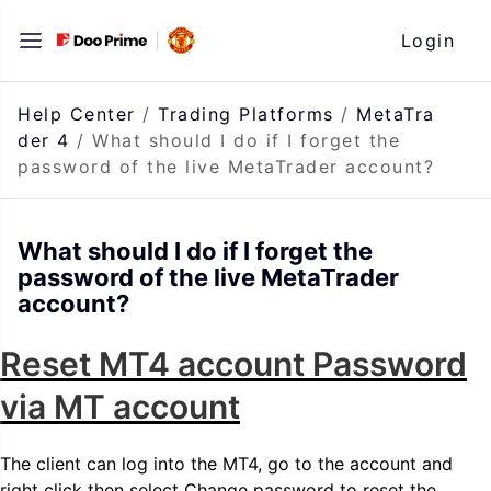
Skip
Login
to
content
Help Center
/
Trading Platforms
/
MetaTra
der 4
/
What should I do if I forget the
password of the live MetaTrader account?
What should I do if I forget the
password of the live MetaTrader
account?
Reset MT4 account Password
via MT account
The client can log into the MT4, go to the account and
right click then select Change password to reset the