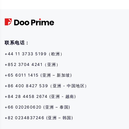
adverse and unpredictable market movements, large losses exceeding the
investor’s initial investment could incur within a short period of time. The
past performance of a financial instrument is not an indication of its future
performance. Please make sure you read and fully understand the trading
risks of the respective financial instrument before engaging in any
transaction with us. You should seek independent professional advice if
you do not understand the risks disclosed by us herein.
联系电话：
+44 11 3733 5199（欧洲）
+852 3704 4241（亚洲）
+65 6011 1415 (亚洲 – 新加坡)
+86 400 8427 539（亚洲 - 中国地区）
+84 28 4458 2674 (亚洲 - 越南)
+66 020260620 (亚洲 – 泰国)
+82 0234837246 (亚洲 – 韩国)