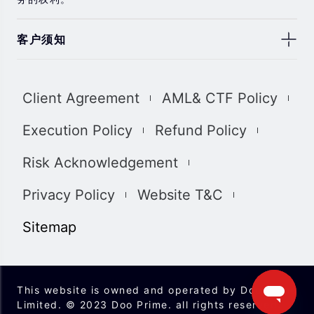
客户须知
此处显示的任何交易符号仅用于说明目的，不构成我们的
任何建议。 本网站上提供的任何评论，陈述，数据，信
Client Agreement
AML& CTF Policy
息，材料或第三方材料（“材料”）仅供参考。 该材料仅被
认为是市场传播，不包含，也不应被解释为包含任何交易
Execution Policy
Refund Policy
的投资建议和/或投资推荐。 尽管我们已尽一切合理的努力
确保信息的准确性和完整性，但我们对材料不做任何陈述
Risk Acknowledgement
和保证，如果所提供信息的任何不准确和不完整，我们也
不对任何损失负责，包括但不限于利润损失，直接或间接
Privacy Policy
Website T&C
损失或损害赔偿。 未经我们的同意，您只能将该材料用于
个人用途，不得复制，复制，重新分发和/或许可该材料。
Sitemap
我们使用我们网站上的cookies来根据您的喜好自定义我
们网站上显示的信息和体验。 通过访问本网站，您承认您
已经阅读并同意上述详细信息，并同意我们使用
cookies。
This website is owned and operated by Doo Prime
我们完全遵守司法管辖区中所有适用的法律和法规。 您有
Limited. © 2023 Doo Prime. all rights reserved.