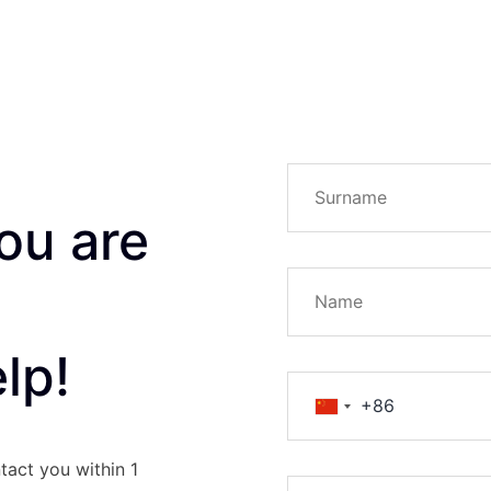
ou are
lp!
tact you within 1