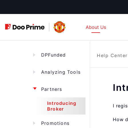
Skip
to
content
About Us
DPFunded
Help Center
Analyzing Tools
Int
Partners
Introducing
I regi
Broker
How do
Promotions