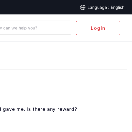
English
Login
 can we help you?
nd gave me. Is there any reward?