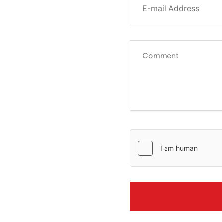
on in the value
 and unpredictable
ment could incur
ument is not an
lly understand the
any transaction
t understand the