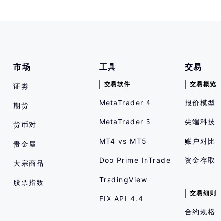
市场
工具
交易
交易软件
交易概览
证劵
MetaTrader 4
报价模型
期货
MetaTrader 5
尖端科技
货币对
MT4 vs MT5
账户对比
贵金属
Doo Prime InTrade
资金存取
大宗商品
TradingView
股票指数
交易细则
FIX API 4.4
合约规格