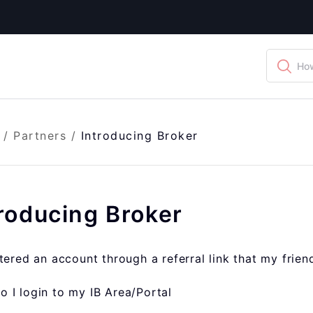
How
/
Partners
/
Introducing Broker
roducing Broker
stered an account through a referral link that my frie
 I login to my IB Area/Portal