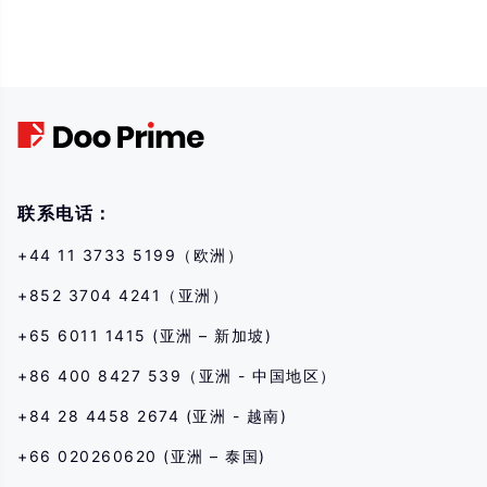
Trading in financial instruments involves high risks due to the fluctuation in
the value and prices of the underlying financial instruments. Due to the
adverse and unpredictable market movements, large losses exceeding the
investor’s initial investment could incur within a short period of time. The
past performance of a financial instrument is not an indication of its future
performance. Please make sure you read and fully understand the trading
risks of the respective financial instrument before engaging in any
transaction with us. You should seek independent professional advice if
you do not understand the risks disclosed by us herein.
联系电话：
+44 11 3733 5199（欧洲）
+852 3704 4241（亚洲）
+65 6011 1415 (亚洲 – 新加坡)
+86 400 8427 539（亚洲 - 中国地区）
+84 28 4458 2674 (亚洲 - 越南)
+66 020260620 (亚洲 – 泰国)