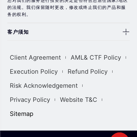
您对我们的服务进行投资的决定是否符合您居住国家/地区
的法规。我们保留随时更改，修改或终止我们的产品和服
务的权利。
客户须知
此处显示的任何交易符号仅用于说明目的，不构成我们的
任何建议。 本网站上提供的任何评论，陈述，数据，信
Client Agreement
AML& CTF Policy
息，材料或第三方材料（“材料”）仅供参考。 该材料仅被
认为是市场传播，不包含，也不应被解释为包含任何交易
Execution Policy
Refund Policy
的投资建议和/或投资推荐。 尽管我们已尽一切合理的努力
确保信息的准确性和完整性，但我们对材料不做任何陈述
Risk Acknowledgement
和保证，如果所提供信息的任何不准确和不完整，我们也
不对任何损失负责，包括但不限于利润损失，直接或间接
Privacy Policy
Website T&C
损失或损害赔偿。 未经我们的同意，您只能将该材料用于
个人用途，不得复制，复制，重新分发和/或许可该材料。
Sitemap
我们使用我们网站上的cookies来根据您的喜好自定义我
们网站上显示的信息和体验。 通过访问本网站，您承认您
已经阅读并同意上述详细信息，并同意我们使用