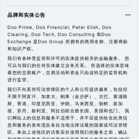
由于基础金融工具的价值和价格会有剧烈变动，股票，证
品牌和实体公告
券，期货，差价合约和其他金融产品交易涉及高风险，可
能会在短时间内发生超过您的初始投资的大额亏损。
Doo Prime, Doo Financial, Peter Elish, Doo
过去的投资表现并不代表其未来的表现。
Clearing, Doo Tech, Doo Consulting 和Doo
Exchange 是Doo Group 所拥有的商用名称、注册商标
在与我们进行任何交易之前，请确保您完全了解使用相应
和知识产权。
金融工具进行交易的风险。 如果您不了解此处说明的风
险，则应寻求独立的专业建议。
我们有各种受监管和许可的实体提供相关的金融服务。 您
可以与我们的任何实体建立业务关系。 所选择的实体意味
着您的交易账户，交易活动和资金只由这特定的监管机构
进行监管。
我们不向某些司法管辖区的个人和公司提供服务，包括但
不限于阿富汗、加拿大、刚果（金沙萨）、古巴、塞浦路
斯、香港、印度尼西亚、伊朗、马来西亚、朝鲜、新加
坡、苏丹、叙利亚、阿拉伯联合酋长国、美国和也门。 我
们网站上的信息和服务不适用于，并不应提供给在此类信
息和服务的发布违反各自当地法律法规的国家或司法管辖
区。来自上述地区的访客应在使用我们的服务之前，确认