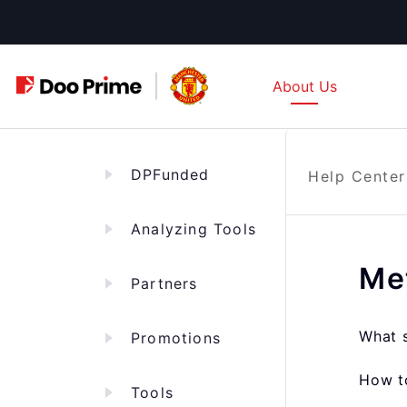
Skip
to
content
About Us
DPFunded
Help Center
Analyzing Tools
Me
Partners
What s
Promotions
How t
Tools