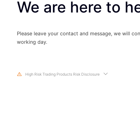
We are here to he
Please leave your contact and message, we will con
working day.
High Risk Trading Products Risk Disclosure
Trading in financial instruments involves high risks due to the fluctuati
and prices of the underlying financial instruments. Due to the adverse
market movements, large losses exceeding the investor’s initial invest
within a short period of time. The past performance of a financial instr
indication of its future performance. Please make sure you read and fu
trading risks of the respective financial instrument before engaging in 
with us. You should seek independent professional advice if you do no
risks disclosed by us herein.