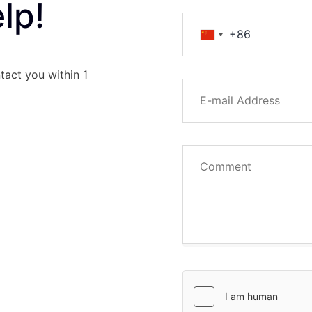
lp!
tact you within 1
on in the value
 and unpredictable
ment could incur
ument is not an
lly understand the
any transaction
t understand the