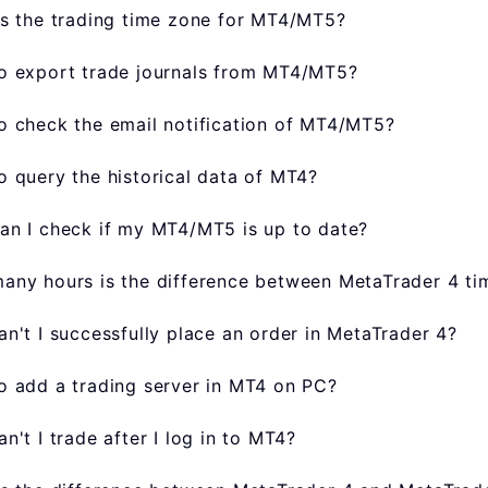
s the trading time zone for MT4/MT5?
o export trade journals from MT4/MT5?
o check the email notification of MT4/MT5?
 query the historical data of MT4?
an I check if my MT4/MT5 is up to date?
ny hours is the difference between MetaTrader 4 tim
n't I successfully place an order in MetaTrader 4?
o add a trading server in MT4 on PC?
n't I trade after I log in to MT4?