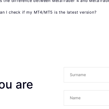
s the difference between MetaTrader 4 and MetaTrad
n I check if my MT4/MT5 is the latest version?
ou are