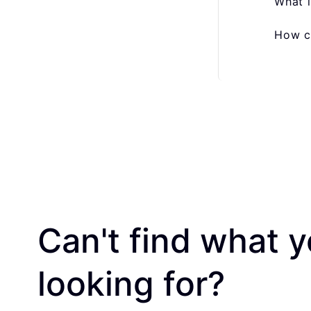
What i
How ca
Can't find what y
looking for?