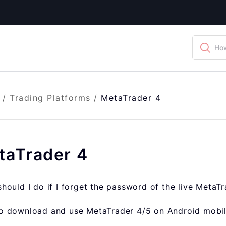
How
/
Trading Platforms
/
MetaTrader 4
taTrader 4
hould I do if I forget the password of the live MetaT
o download and use MetaTrader 4/5 on Android mobi