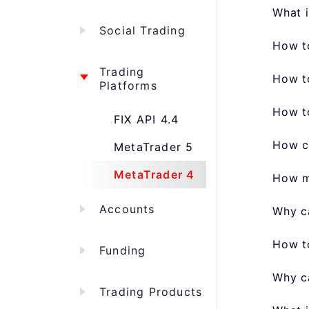
What i
Social Trading
How t
Trading
How t
Platforms
How to
FIX API 4.4
How c
MetaTrader 5
MetaTrader 4
How ma
Accounts
Why ca
How t
Funding
Why ca
Trading Products