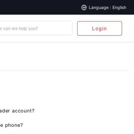
English
Login
 can we help you?
rader account?
le phone?