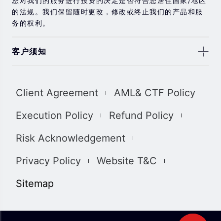
您对我们的服务进行投资的决定是否符合您居住国家/地区
的法规。我们保留随时更改，修改或终止我们的产品和服
务的权利。
客户须知
此处显示的任何交易符号仅用于说明目的，不构成我们的
任何建议。 本网站上提供的任何评论，陈述，数据，信
Client Agreement
AML& CTF Policy
息，材料或第三方材料（“材料”）仅供参考。 该材料仅被
认为是市场传播，不包含，也不应被解释为包含任何交易
Execution Policy
Refund Policy
的投资建议和/或投资推荐。 尽管我们已尽一切合理的努力
确保信息的准确性和完整性，但我们对材料不做任何陈述
Risk Acknowledgement
和保证，如果所提供信息的任何不准确和不完整，我们也
不对任何损失负责，包括但不限于利润损失，直接或间接
Privacy Policy
Website T&C
损失或损害赔偿。 未经我们的同意，您只能将该材料用于
个人用途，不得复制，复制，重新分发和/或许可该材料。
Sitemap
我们使用我们网站上的cookies来根据您的喜好自定义我
们网站上显示的信息和体验。 通过访问本网站，您承认您
已经阅读并同意上述详细信息，并同意我们使用