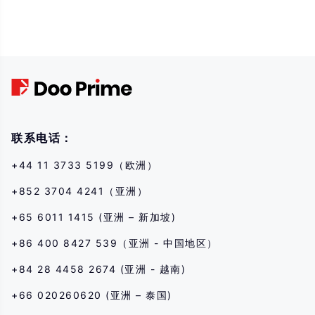
Trading in financial instruments involves high risks due to the fluctuation in
the value and prices of the underlying financial instruments. Due to the
adverse and unpredictable market movements, large losses exceeding the
investor’s initial investment could incur within a short period of time. The
past performance of a financial instrument is not an indication of its future
performance. Please make sure you read and fully understand the trading
risks of the respective financial instrument before engaging in any
transaction with us. You should seek independent professional advice if
you do not understand the risks disclosed by us herein.
联系电话：
+44 11 3733 5199（欧洲）
+852 3704 4241（亚洲）
+65 6011 1415 (亚洲 – 新加坡)
+86 400 8427 539（亚洲 - 中国地区）
+84 28 4458 2674 (亚洲 - 越南)
+66 020260620 (亚洲 – 泰国)