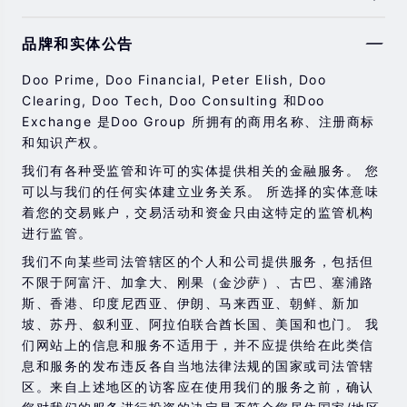
由于基础金融工具的价值和价格会有剧烈变动，股票，证
品牌和实体公告
券，期货，差价合约和其他金融产品交易涉及高风险，可
能会在短时间内发生超过您的初始投资的大额亏损。
Doo Prime, Doo Financial, Peter Elish, Doo
过去的投资表现并不代表其未来的表现。
Clearing, Doo Tech, Doo Consulting 和Doo
Exchange 是Doo Group 所拥有的商用名称、注册商标
在与我们进行任何交易之前，请确保您完全了解使用相应
和知识产权。
金融工具进行交易的风险。 如果您不了解此处说明的风
险，则应寻求独立的专业建议。
我们有各种受监管和许可的实体提供相关的金融服务。 您
可以与我们的任何实体建立业务关系。 所选择的实体意味
着您的交易账户，交易活动和资金只由这特定的监管机构
进行监管。
我们不向某些司法管辖区的个人和公司提供服务，包括但
不限于阿富汗、加拿大、刚果（金沙萨）、古巴、塞浦路
斯、香港、印度尼西亚、伊朗、马来西亚、朝鲜、新加
坡、苏丹、叙利亚、阿拉伯联合酋长国、美国和也门。 我
们网站上的信息和服务不适用于，并不应提供给在此类信
息和服务的发布违反各自当地法律法规的国家或司法管辖
区。来自上述地区的访客应在使用我们的服务之前，确认