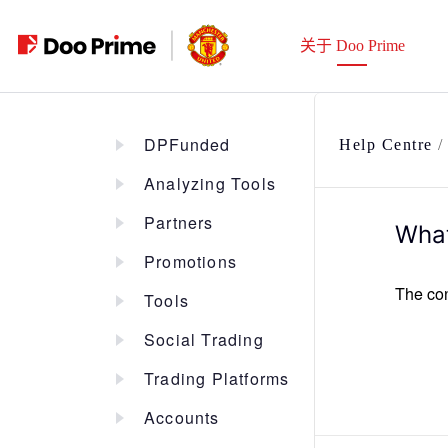
跳
至
关于 Doo Prime
内
容
DPFunded
Help Centre
Analyzing Tools
Partners
What
Promotions
The con
Tools
Social Trading
Trading Platforms
Accounts