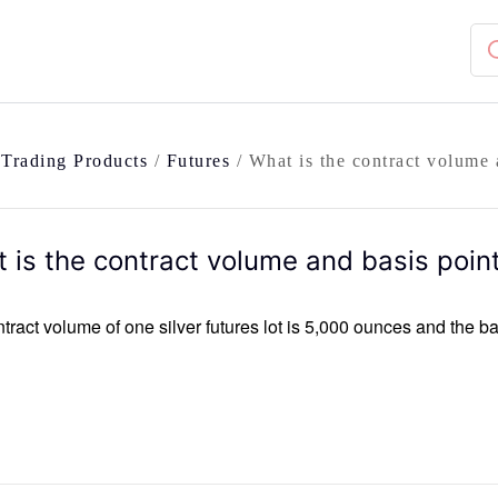
/
Trading Products
/
Futures
/
What is the contract volume a
 is the contract volume and basis point 
tract volume of one silver futures lot is 5,000 ounces and the ba