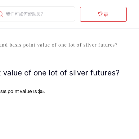
登录
我们可如何帮助您？
nd basis point value of one lot of silver futures?
value of one lot of silver futures?
sis point value is $5.