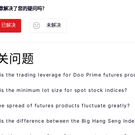
章解决了您的疑问吗？
已解决
未解决
关问题
is the trading leverage for Doo Prime futures pro
is the minimum lot size for spot stock indices?
the spread of futures products fluctuate greatly?
is the difference between the Big Hang Seng Ind