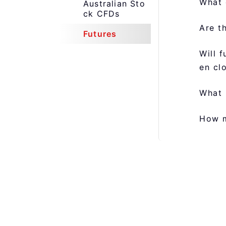
What 
Australian Sto
ck CFDs
Are t
Futures
Will 
en cl
What 
How m