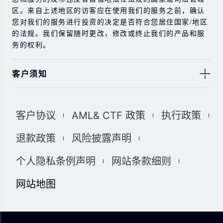
区。来自上述地区的访客应在使用我们的服务之前，确认
您对我们的服务进行投资的决定是否符合您居住国家/地区
的法规。我们保留随时更改，修改或终止我们的产品和服
务的权利。
客户须知
此处显示的任何交易符号仅用于说明目的，不构成我们的
任何建议。 本网站上提供的任何评论，陈述，数据，信
客户协议
AML& CTF 政策
执行政策
息，材料或第三方材料（“材料”）仅供参考。 该材料仅被
认为是市场传播，不包含，也不应被解释为包含任何交易
退款政策
风险披露声明
的投资建议和/或投资推荐。 尽管我们已尽一切合理的努力
确保信息的准确性和完整性，但我们对材料不做任何陈述
个人隐私条例声明
网站条款细则
和保证，如果所提供信息的任何不准确和不完整，我们也
不对任何损失负责，包括但不限于利润损失，直接或间接
网站地图
损失或损害赔偿。 未经我们的同意，您只能将该材料用于
个人用途，不得复制，复制，重新分发和/或许可该材料。
我们使用我们网站上的cookies来根据您的喜好自定义我们