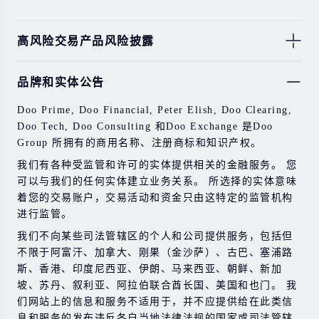
高风险交易产品风险披露
由于基础金融工具的价值和价格会有剧烈变动，股票，证
品牌和实体公告
券，期货，差价合约和其他金融产品交易涉及高风险，可
能会在短时间内发生超过您的初始投资的大额亏损。
Doo Prime, Doo Financial, Peter Elish, Doo Clearing,
过去的投资表现并不代表其未来的表现。
Doo Tech, Doo Consulting 和Doo Exchange 是Doo
Group 所拥有的商用名称、注册商标和知识产权。
在与我们进行任何交易之前，请确保您完全了解使用相应
金融工具进行交易的风险。 如果您不了解此处说明的风
我们有各种受监管和许可的实体提供相关的金融服务。 您
险，则应寻求独立的专业建议。
可以与我们的任何实体建立业务关系。 所选择的实体意味
着您的交易账户，交易活动和资金只由这特定的监管机构
进行监管。
我们不向某些司法管辖区的个人和公司提供服务，包括但
不限于阿富汗、加拿大、刚果（金沙萨）、古巴、塞浦路
斯、香港、印度尼西亚、伊朗、马来西亚、朝鲜、新加
坡、苏丹、叙利亚、阿拉伯联合酋长国、美国和也门。 我
们网站上的信息和服务不适用于，并不应提供给在此类信
息和服务的发布违反各自当地法律法规的国家或司法管辖