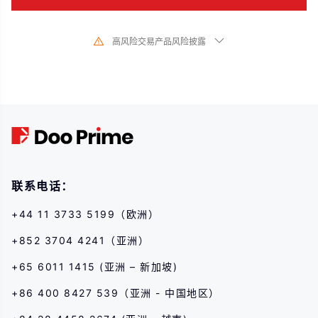
高风险交易产品风险披露
由于基础金融工具的价值和价格会有剧烈变动,股票、证券、期货、差价合约和
其他金融产品交易涉及高风险,可能会在短时间内发生超过您的初始 投资的大额
亏损。过去的投资表现并不代表其未来的表现,在与我们进行任何交易之前,请确
保您完全了解使用相应金融工具进行交易的风险。如 果您不了解此处说明的风
险,则应寻求独立专业的意见。
联系电话：
+44 11 3733 5199（欧洲）
+852 3704 4241（亚洲）
+65 6011 1415 (亚洲 – 新加坡)
+86 400 8427 539（亚洲 - 中国地区）