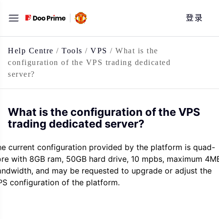
跳
登录
至
内
容
Help Centre
/
Tools
/
VPS
/
What is the
configuration of the VPS trading dedicated
server?
What is the configuration of the VPS
trading dedicated server?
e current configuration provided by the platform is quad-
ore with 8GB ram, 50GB hard drive, 10 mpbs, maximum 4M
andwidth, and may be requested to upgrade or adjust the
S configuration of the platform.