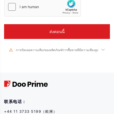
การเปิดเผยความเสี่ยงของผลิตภัณฑ์การซื้อขายที่มีความเสี่ยงสูง
เนื่องจากการเปลี่ยนแปลงอย่างมากในมูลค่าและราคาของเครื่องมือทางการเงินที่
เกี่ยวข้อง การซื้อขายหุ้น หลักทรัพย์ ฟิวเจอร์ส CFD และผลิตภัณฑ์ทางการเงินอื่นๆ มี
ความเสี่ยงสูงและอาจส่งผลให้เกิดการสูญเสียจำนวนมากเกินกว่าเงินลงทุนเริ่มแรก
ของคุณในระยะเวลาอันสั้น ประสิทธิภาพการลงทุนในอดีตไม่ได้บ่งบอกถึง
ประสิทธิภาพในอนาคต โปรดตรวจสอบให้แน่ใจว่าคุณเข้าใจความเสี่ยงของการซื้อ
ขายด้วยเครื่องมือทางการเงินที่เกี่ยวข้องอย่างถ่องแท้ก่อนทำธุรกรรมใดๆ กับเรา
หากคุณไม่เข้าใจความเสี่ยงที่อธิบายไว้ที่นี่ คุณควรขอคำแนะนำจากผู้เชี่ยวชาญ
อิสระ
联系电话：
+44 11 3733 5199（欧洲）