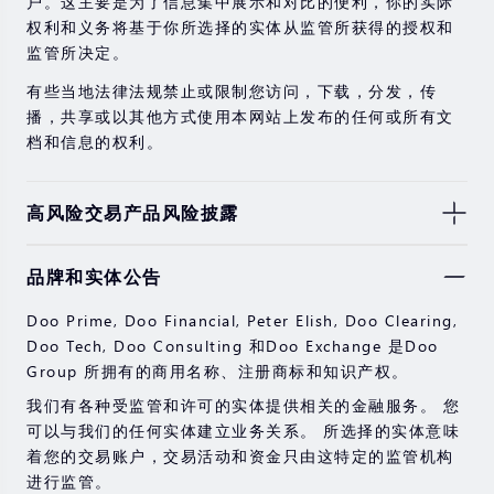
户。这主要是为了信息集中展示和对比的便利，你的实际
权利和义务将基于你所选择的实体从监管所获得的授权和
监管所决定。
有些当地法律法规禁止或限制您访问，下载，分发，传
播，共享或以其他方式使用本网站上发布的任何或所有文
档和信息的权利。
高风险交易产品风险披露
由于基础金融工具的价值和价格会有剧烈变动，股票，证
品牌和实体公告
券，期货，差价合约和其他金融产品交易涉及高风险，可
能会在短时间内发生超过您的初始投资的大额亏损。
Doo Prime, Doo Financial, Peter Elish, Doo Clearing,
过去的投资表现并不代表其未来的表现。
Doo Tech, Doo Consulting 和Doo Exchange 是Doo
Group 所拥有的商用名称、注册商标和知识产权。
在与我们进行任何交易之前，请确保您完全了解使用相应
金融工具进行交易的风险。 如果您不了解此处说明的风
我们有各种受监管和许可的实体提供相关的金融服务。 您
险，则应寻求独立的专业建议。
可以与我们的任何实体建立业务关系。 所选择的实体意味
着您的交易账户，交易活动和资金只由这特定的监管机构
进行监管。