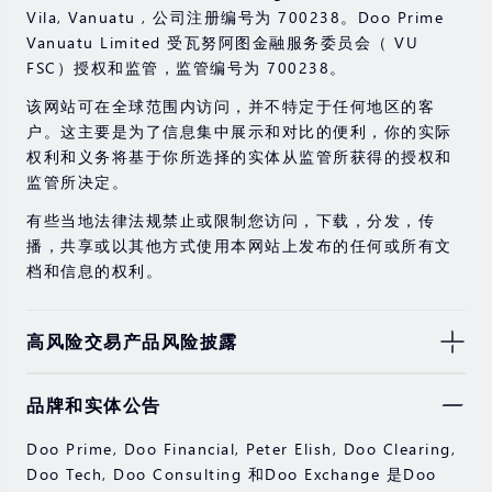
Vila, Vanuatu , 公司注册编号为 700238。Doo Prime
Vanuatu Limited 受瓦努阿图金融服务委员会（ VU
FSC）授权和监管，监管编号为 700238。
该网站可在全球范围内访问，并不特定于任何地区的客
户。这主要是为了信息集中展示和对比的便利，你的实际
权利和义务将基于你所选择的实体从监管所获得的授权和
监管所决定。
有些当地法律法规禁止或限制您访问，下载，分发，传
播，共享或以其他方式使用本网站上发布的任何或所有文
档和信息的权利。
高风险交易产品风险披露
由于基础金融工具的价值和价格会有剧烈变动，股票，证
品牌和实体公告
券，期货，差价合约和其他金融产品交易涉及高风险，可
能会在短时间内发生超过您的初始投资的大额亏损。
Doo Prime, Doo Financial, Peter Elish, Doo Clearing,
过去的投资表现并不代表其未来的表现。
Doo Tech, Doo Consulting 和Doo Exchange 是Doo