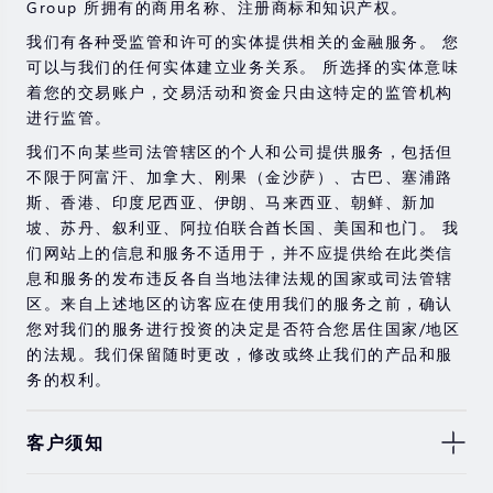
Group 所拥有的商用名称、注册商标和知识产权。
在与我们进行任何交易之前，请确保您完全了解使用相应
金融工具进行交易的风险。 如果您不了解此处说明的风
我们有各种受监管和许可的实体提供相关的金融服务。 您
险，则应寻求独立的专业建议。
可以与我们的任何实体建立业务关系。 所选择的实体意味
着您的交易账户，交易活动和资金只由这特定的监管机构
进行监管。
我们不向某些司法管辖区的个人和公司提供服务，包括但
不限于阿富汗、加拿大、刚果（金沙萨）、古巴、塞浦路
斯、香港、印度尼西亚、伊朗、马来西亚、朝鲜、新加
坡、苏丹、叙利亚、阿拉伯联合酋长国、美国和也门。 我
们网站上的信息和服务不适用于，并不应提供给在此类信
息和服务的发布违反各自当地法律法规的国家或司法管辖
区。来自上述地区的访客应在使用我们的服务之前，确认
您对我们的服务进行投资的决定是否符合您居住国家/地区
的法规。我们保留随时更改，修改或终止我们的产品和服
务的权利。
客户须知
此处显示的任何交易符号仅用于说明目的，不构成我们的