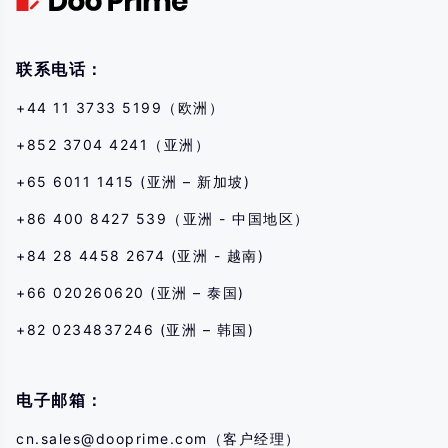
หากคุณไม่เข้าใจความเสี่ยงที่อธิบายไว้ที่นี่ คุณควรขอคำแนะนำจากผู้เชี่ยวชาญ
อิสระ
联系电话：
+44 11 3733 5199（欧洲）
+852 3704 4241（亚洲）
+65 6011 1415 (亚洲 – 新加坡)
+86 400 8427 539（亚洲 - 中国地区）
+84 28 4458 2674 (亚洲 - 越南)
+66 020260620 (亚洲 – 泰国)
+82 0234837246 (亚洲 – 韩国)
电子邮箱：
cn.sales@dooprime.com
（客户经理）