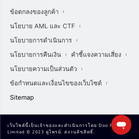
任何建议。 本网站上提供的任何评论，陈述，数据，信
ข้อตกลงของลูกค้า
息，材料或第三方材料（“材料”）仅供参考。 该材料仅被
认为是市场传播，不包含，也不应被解释为包含任何交易
นโยบาย AML และ CTF
的投资建议和/或投资推荐。 尽管我们已尽一切合理的努力
确保信息的准确性和完整性，但我们对材料不做任何陈述
นโยบายการดำเนินการ
和保证，如果所提供信息的任何不准确和不完整，我们也
不对任何损失负责，包括但不限于利润损失，直接或间接
นโยบายการคืนเงิน
คำชี้แจงความเสี่ยง
损失或损害赔偿。 未经我们的同意，您只能将该材料用于
个人用途，不得复制，复制，重新分发和/或许可该材料。
นโยบายความเป็นส่วนตัว
我们使用我们网站上的cookies来根据您的喜好自定义我们
网站上显示的信息和体验。 通过访问本网站，您承认您已
ข้อกำหนดและเงื่อนไขของเว็บไซต์
经阅读并同意上述详细信息，并同意我们使用cookies。
我们完全遵守司法管辖区中所有适用的法律和法规。 您有
Sitemap
责任确定并确保您的投资符合您的要求。您承诺将承担投
资和交易的所有后果。
เว็บไซต์นี้เป็นเจ้าของและดำเนินการโดย Doo Prime
Limited © 2023 ดูไพรม์. สงวนลิขสิทธิ์.