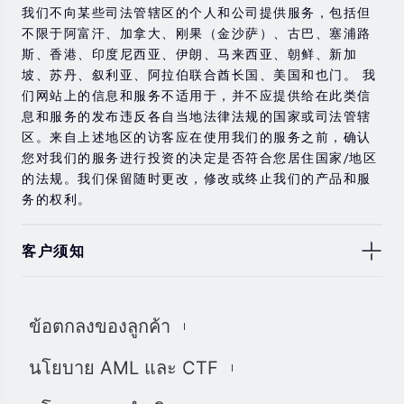
我们不向某些司法管辖区的个人和公司提供服务，包括但
不限于阿富汗、加拿大、刚果（金沙萨）、古巴、塞浦路
斯、香港、印度尼西亚、伊朗、马来西亚、朝鲜、新加
坡、苏丹、叙利亚、阿拉伯联合酋长国、美国和也门。 我
们网站上的信息和服务不适用于，并不应提供给在此类信
息和服务的发布违反各自当地法律法规的国家或司法管辖
区。来自上述地区的访客应在使用我们的服务之前，确认
您对我们的服务进行投资的决定是否符合您居住国家/地区
的法规。我们保留随时更改，修改或终止我们的产品和服
务的权利。
客户须知
此处显示的任何交易符号仅用于说明目的，不构成我们的
任何建议。 本网站上提供的任何评论，陈述，数据，信
ข้อตกลงของลูกค้า
息，材料或第三方材料（“材料”）仅供参考。 该材料仅被
认为是市场传播，不包含，也不应被解释为包含任何交易
นโยบาย AML และ CTF
的投资建议和/或投资推荐。 尽管我们已尽一切合理的努力
确保信息的准确性和完整性，但我们对材料不做任何陈述