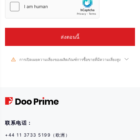
การเปิดเผยความเสี่ยงของผลิตภัณฑ์การซื้อขายที่มีความเสี่ยงสูง
เนื่องจากการเปลี่ยนแปลงอย่างมากในมูลค่าและราคาของเครื่องมือทางการเงินที่
เกี่ยวข้อง การซื้อขายหุ้น หลักทรัพย์ ฟิวเจอร์ส CFD และผลิตภัณฑ์ทางการเงินอื่นๆ มี
ความเสี่ยงสูงและอาจส่งผลให้เกิดการสูญเสียจำนวนมากเกินกว่าเงินลงทุนเริ่มแรก
ของคุณในระยะเวลาอันสั้น ประสิทธิภาพการลงทุนในอดีตไม่ได้บ่งบอกถึง
ประสิทธิภาพในอนาคต โปรดตรวจสอบให้แน่ใจว่าคุณเข้าใจความเสี่ยงของการซื้อ
ขายด้วยเครื่องมือทางการเงินที่เกี่ยวข้องอย่างถ่องแท้ก่อนทำธุรกรรมใดๆ กับเรา
หากคุณไม่เข้าใจความเสี่ยงที่อธิบายไว้ที่นี่ คุณควรขอคำแนะนำจากผู้เชี่ยวชาญ
อิสระ
联系电话：
+44 11 3733 5199（欧洲）