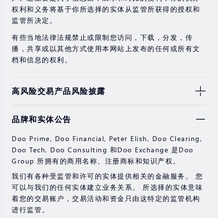
权利和义务将基于你所选择的实体从监管所获得的授权和
监管所决定。
有些当地法律法规禁止或限制您访问，下载，分发，传
播，共享或以其他方式使用本网站上发布的任何或所有文
档和信息的权利。
高风险交易产品风险披露
由于基础金融工具的价值和价格会有剧烈变动，股票，证
品牌和实体公告
券，期货，差价合约和其他金融产品交易涉及高风险，可
能会在短时间内发生超过您的初始投资的大额亏损。
Doo Prime, Doo Financial, Peter Elish, Doo Clearing,
过去的投资表现并不代表其未来的表现。
Doo Tech, Doo Consulting 和Doo Exchange 是Doo
Group 所拥有的商用名称、注册商标和知识产权。
在与我们进行任何交易之前，请确保您完全了解使用相应
金融工具进行交易的风险。 如果您不了解此处说明的风
我们有各种受监管和许可的实体提供相关的金融服务。 您
险，则应寻求独立的专业建议。
可以与我们的任何实体建立业务关系。 所选择的实体意味
着您的交易账户，交易活动和资金只由这特定的监管机构
进行监管。