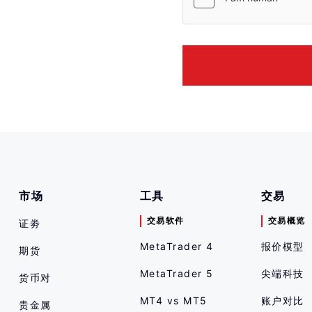
市场
工具
交易
交易软件
交易概览
证劵
MetaTrader 4
报价模型
期货
MetaTrader 5
尖端科技
货币对
MT4 vs MT5
账户对比
贵金属