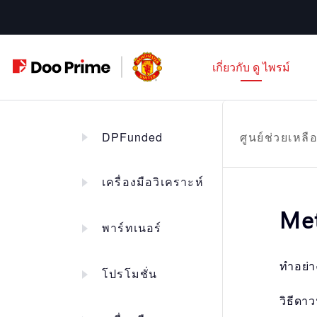
ข้าม
ไป
ที่
เกี่ยวกับ ดู ไพรม์
เนื้อหา
DPFunded
ศูนย์ช่วยเหลื
เครื่องมือวิเคราะห์
Met
พาร์ทเนอร์
ทำอย่า
โปรโมชั่น
วิธีดา