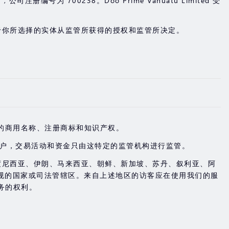
u , 公司注册编号为 700238。Doo Prime Vanuatu Limited 受
于你所选择的实体从监管所获得的授权和监管所决定。
。
o Group 所拥有的商用名称、注册商标和知识产权。
账户，交易活动和资金只由这特定的监管机构进行监管。
度尼西亚、伊朗、马来西亚、朝鲜、新加坡、苏丹、叙利亚、阿
规的国家或司法管辖区。来自上述地区的访客应在使用我们的服
务的权利。