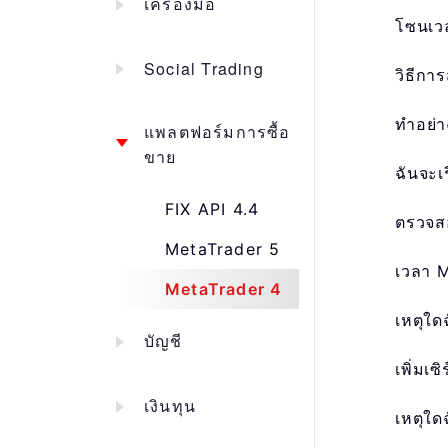
เครื่องมือ
โซนเว
Social Trading
วิธีกา
ทำอย่
แพลตฟอร์มการซื้อ
ขาย
ฉันจะเ
FIX API 4.4
ตรวจสอ
MetaTrader 5
เวลา M
MetaTrader 4
เหตุใด
บัญชี
เพิ่มเ
เงินทุน
เหตุใด