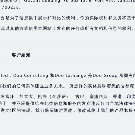
 Govant Building, Po Box 1276, Port Vila, Vanuat
00238。
主要是为了信息集中展示和对比的便利，你的实际权利和义务将基
享或以其他方式使用本网站上发布的任何或所有文档和信息的权利
客户须知
aring, Doo Tech, Doo Consulting 和Doo Exchange 是Do
与我们的任何实体建立业务关系。 所选择的实体意味着您的交易
于阿富汗、加拿大、刚果（金沙萨）、古巴、塞浦路斯、香港、印
用于，并不应提供给在此类信息和服务的发布违反各自当地法律法
家/地区的法规。我们保留随时更改，修改或终止我们的产品和服