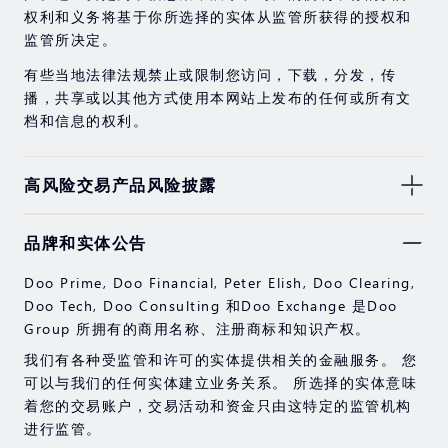
权利和义务将基于你所选择的实体从监管所获得的授权和
监管所决定。
有些当地法律法规禁止或限制您访问，下载，分发，传
播，共享或以其他方式使用本网站上发布的任何或所有文
档和信息的权利。
高风险交易产品风险披露
由于基础金融工具的价值和价格会有剧烈变动，股票，证
品牌和实体公告
券，期货，差价合约和其他金融产品交易涉及高风险，可
能会在短时间内发生超过您的初始投资的大额亏损。
Doo Prime, Doo Financial, Peter Elish, Doo Clearing,
过去的投资表现并不代表其未来的表现。
Doo Tech, Doo Consulting 和Doo Exchange 是Doo
Group 所拥有的商用名称、注册商标和知识产权。
在与我们进行任何交易之前，请确保您完全了解使用相应
金融工具进行交易的风险。 如果您不了解此处说明的风
我们有各种受监管和许可的实体提供相关的金融服务。 您
险，则应寻求独立的专业建议。
可以与我们的任何实体建立业务关系。 所选择的实体意味
着您的交易账户，交易活动和资金只由这特定的监管机构
进行监管。