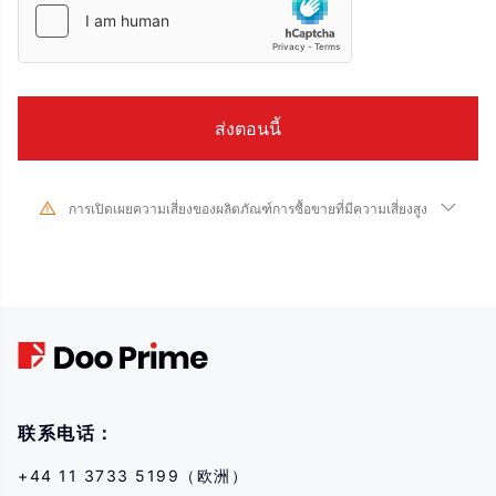
การเปิดเผยความเสี่ยงของผลิตภัณฑ์การซื้อขายที่มีความเสี่ยงสูง
เนื่องจากการเปลี่ยนแปลงอย่างมากในมูลค่าและราคาของเครื่องมือทางการเงินที่
เกี่ยวข้อง การซื้อขายหุ้น หลักทรัพย์ ฟิวเจอร์ส CFD และผลิตภัณฑ์ทางการเงินอื่นๆ มี
ความเสี่ยงสูงและอาจส่งผลให้เกิดการสูญเสียจำนวนมากเกินกว่าเงินลงทุนเริ่มแรก
ของคุณในระยะเวลาอันสั้น ประสิทธิภาพการลงทุนในอดีตไม่ได้บ่งบอกถึง
ประสิทธิภาพในอนาคต โปรดตรวจสอบให้แน่ใจว่าคุณเข้าใจความเสี่ยงของการซื้อ
ขายด้วยเครื่องมือทางการเงินที่เกี่ยวข้องอย่างถ่องแท้ก่อนทำธุรกรรมใดๆ กับเรา
หากคุณไม่เข้าใจความเสี่ยงที่อธิบายไว้ที่นี่ คุณควรขอคำแนะนำจากผู้เชี่ยวชาญ
อิสระ
联系电话：
+44 11 3733 5199（欧洲）