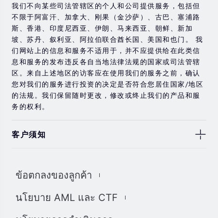
我们不向某些司法管辖区的个人和公司提供服务，包括但
不限于阿富汗、加拿大、刚果（金沙萨）、古巴、塞浦路
斯、香港、印度尼西亚、伊朗、马来西亚、朝鲜、新加
坡、苏丹、叙利亚、阿拉伯联合酋长国、美国和也门。 我
们网站上的信息和服务不适用于，并不应提供给在此类信
息和服务的发布违反各自当地法律法规的国家或司法管辖
区。来自上述地区的访客应在使用我们的服务之前，确认
您对我们的服务进行投资的决定是否符合您居住国家/地区
的法规。我们保留随时更改，修改或终止我们的产品和服
务的权利。
客户须知
此处显示的任何交易符号仅用于说明目的，不构成我们的
任何建议。 本网站上提供的任何评论，陈述，数据，信
ข้อตกลงของลูกค้า
息，材料或第三方材料（“材料”）仅供参考。 该材料仅被
认为是市场传播，不包含，也不应被解释为包含任何交易
นโยบาย AML และ CTF
的投资建议和/或投资推荐。 尽管我们已尽一切合理的努力
确保信息的准确性和完整性，但我们对材料不做任何陈述