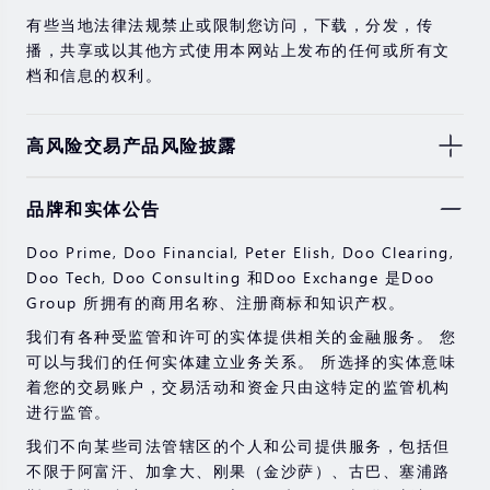
有些当地法律法规禁止或限制您访问，下载，分发，传
播，共享或以其他方式使用本网站上发布的任何或所有文
档和信息的权利。
高风险交易产品风险披露
由于基础金融工具的价值和价格会有剧烈变动，股票，证
品牌和实体公告
券，期货，差价合约和其他金融产品交易涉及高风险，可
能会在短时间内发生超过您的初始投资的大额亏损。
Doo Prime, Doo Financial, Peter Elish, Doo Clearing,
过去的投资表现并不代表其未来的表现。
Doo Tech, Doo Consulting 和Doo Exchange 是Doo
Group 所拥有的商用名称、注册商标和知识产权。
在与我们进行任何交易之前，请确保您完全了解使用相应
金融工具进行交易的风险。 如果您不了解此处说明的风
我们有各种受监管和许可的实体提供相关的金融服务。 您
险，则应寻求独立的专业建议。
可以与我们的任何实体建立业务关系。 所选择的实体意味
着您的交易账户，交易活动和资金只由这特定的监管机构
进行监管。
我们不向某些司法管辖区的个人和公司提供服务，包括但
不限于阿富汗、加拿大、刚果（金沙萨）、古巴、塞浦路