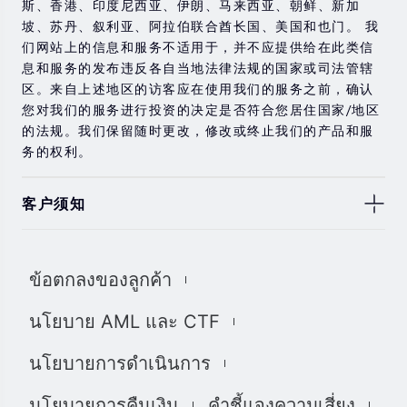
斯、香港、印度尼西亚、伊朗、马来西亚、朝鲜、新加
坡、苏丹、叙利亚、阿拉伯联合酋长国、美国和也门。 我
们网站上的信息和服务不适用于，并不应提供给在此类信
息和服务的发布违反各自当地法律法规的国家或司法管辖
区。来自上述地区的访客应在使用我们的服务之前，确认
您对我们的服务进行投资的决定是否符合您居住国家/地区
的法规。我们保留随时更改，修改或终止我们的产品和服
务的权利。
客户须知
此处显示的任何交易符号仅用于说明目的，不构成我们的
任何建议。 本网站上提供的任何评论，陈述，数据，信
ข้อตกลงของลูกค้า
息，材料或第三方材料（“材料”）仅供参考。 该材料仅被
认为是市场传播，不包含，也不应被解释为包含任何交易
นโยบาย AML และ CTF
的投资建议和/或投资推荐。 尽管我们已尽一切合理的努力
确保信息的准确性和完整性，但我们对材料不做任何陈述
นโยบายการดำเนินการ
和保证，如果所提供信息的任何不准确和不完整，我们也
不对任何损失负责，包括但不限于利润损失，直接或间接
นโยบายการคืนเงิน
คำชี้แจงความเสี่ยง
损失或损害赔偿。 未经我们的同意，您只能将该材料用于