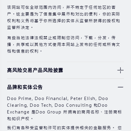
该网站可在全球范围内访问，并不特定于任何地区的客
户。这主要是为了信息集中展示和对比的便利，你的实际
权利和义务将基于你所选择的实体从监管所获得的授权和
监管所决定。
有些当地法律法规禁止或限制您访问，下载，分发，传
播，共享或以其他方式使用本网站上发布的任何或所有文
档和信息的权利。
高风险交易产品风险披露
由于基础金融工具的价值和价格会有剧烈变动，股票，证
品牌和实体公告
券，期货，差价合约和其他金融产品交易涉及高风险，可
能会在短时间内发生超过您的初始投资的大额亏损。
Doo Prime, Doo Financial, Peter Elish, Doo
过去的投资表现并不代表其未来的表现。
Clearing, Doo Tech, Doo Consulting 和Doo
Exchange 是Doo Group 所拥有的商用名称、注册商标
在与我们进行任何交易之前，请确保您完全了解使用相应
和知识产权。
金融工具进行交易的风险。 如果您不了解此处说明的风
险，则应寻求独立的专业建议。
我们有各种受监管和许可的实体提供相关的金融服务。 您