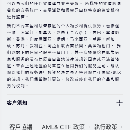
可以与我们的任何实体建立业务关系。 所选择的实体意味
着您的交易账户，交易活动和资金只由这特定的监管机构
进行监管。
我们不向某些司法管辖区的个人和公司提供服务，包括但
不限于阿富汗、加拿大、刚果（金沙萨）、古巴、塞浦路
斯、香港、印度尼西亚、伊朗、马来西亚、朝鲜、新加
坡、苏丹、叙利亚、阿拉伯联合酋长国、美国和也门。 我
们网站上的信息和服务不适用于，并不应提供给在此类信
息和服务的发布违反各自当地法律法规的国家或司法管辖
区。来自上述地区的访客应在使用我们的服务之前，确认
您对我们的服务进行投资的决定是否符合您居住国家/地区
的法规。我们保留随时更改，修改或终止我们的产品和服
务的权利。
客户须知
此处显示的任何交易符号仅用于说明目的，不构成我们的
任何建议。 本网站上提供的任何评论，陈述，数据，信
客戶協議
AML& CTF 政策
執行政策
息，材料或第三方材料（“材料”）仅供参考。 该材料仅