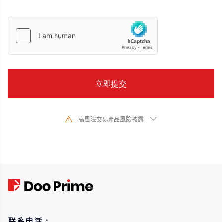
高風險交易產品風險披露
由於基礎金融工具的價值和價格會有劇烈變動,股票、證券、期貨、差價合約和
其他金融產品交易涉及高風險,可能會在短時間內發生超過您的初始投資的大額
虧損。過去的投資表現並不代表其未來的表現,在與我們進行任何交易之前,請確
保您完全了解使用相應金融工具進行交易的風險。如果您不了解此處說明的風
險,則應尋求獨立專業的意見。
联系电话：