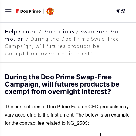
跳
登錄
至
主
要
Help Centre
/
Promotions
/
Swap Free Pro
motion
/
During the Doo Prime Swap-Free
內
Campaign, will futures products be
容
exempt from overnight interest?
During the Doo Prime Swap-Free
Campaign, will futures products be
exempt from overnight interest?
The contact fees of Doo Prime Futures CFD products may
vary according to the instrument. The below is an example
for the contract fee related to NG_2503: