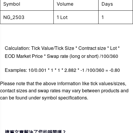
Symbol
Volume
Days
NG_2503
1 Lot
1
Calculation: Tick Value/Tick Size * Contract size * Lot *
EOD Market Price * Swap rate (long or short) /100/360
Examples: 10/0.001 * 1 * 1 * 2.882 * -1 /100/360 = -0.80
Please note that the above information like tick values/sizes,
contact sizes and swap rates may vary between products and
can be found under symbol specifications.
這篇文章解決了您的疑問嗎？