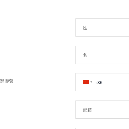
!
您聯繫
約和其他金融產品
去的投資表現並不