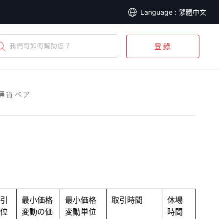
繁體中文
我們可如何幫助您？
登錄
要通貨ペア
引
最小価格
最小価格
取引時間
休場
位
変動の価
変動単位
時間