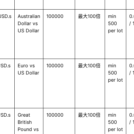
SD.s
Australian
100000
最大100倍
min
0.
Dollar vs
500
/ 
US Dollar
per lot
SD.s
Euro vs
100000
最大100倍
min
0.
US Dollar
500
/ 
per lot
SD.s
Great
100000
最大100倍
min
0.
British
500
/ 
Pound vs
per lot