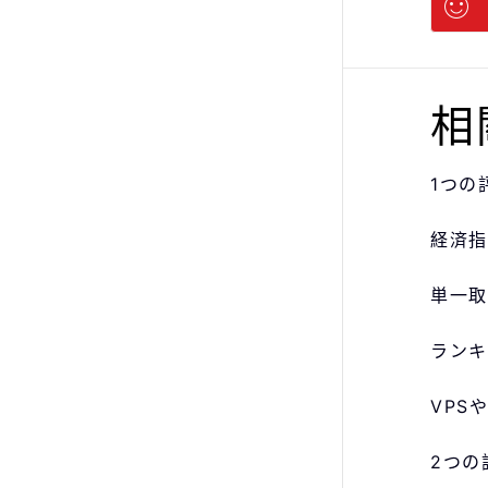
相
1つの
経済指
単一取
ランキ
VPS
2つの