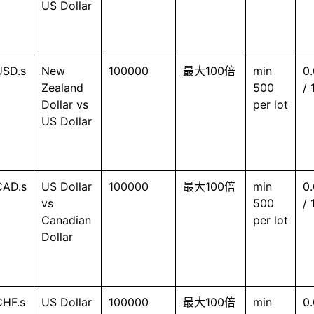
US Dollar
SD.s
New
100000
最大100倍
min
0.
Zealand
500
/ 
Dollar vs
per lot
US Dollar
AD.s
US Dollar
100000
最大100倍
min
0.
vs
500
/ 
Canadian
per lot
Dollar
HF.s
US Dollar
100000
最大100倍
min
0.