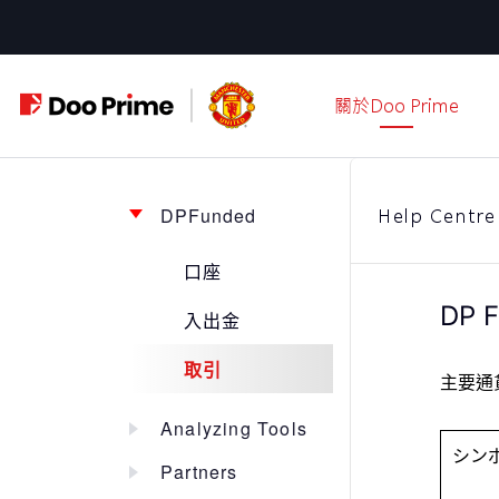
跳
至
主
關於Doo Prime
要
內
容
DPFunded
Help Centre
口座
DP
入出金
取引
主要通
Analyzing Tools
シン
Partners