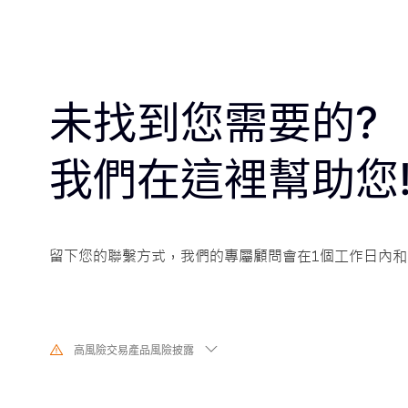
未找到您需要的?
我們在這裡幫助您
留下您的聯繫方式，我們的專屬顧問會在1個工作日內和
高風險交易產品風險披露
由於基礎金融工具的價值和價格會有劇烈變動,股票、證券、期貨、差價合
交易涉及高風險,可能會在短時間內發生超過您的初始投資的大額虧損。過