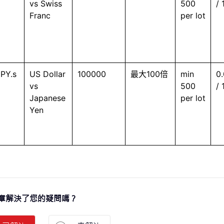
vs Swiss
500
/ 
Franc
per lot
PY.s
US Dollar
100000
最大100倍
min
0.
vs
500
/ 
Japanese
per lot
Yen
章解決了您的疑問嗎？