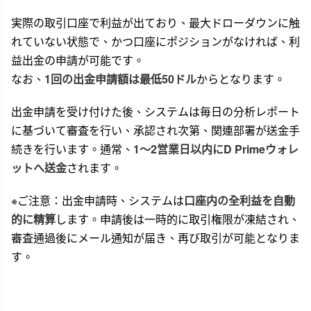
実際の取引口座で利益が出ており、最大ドローダウンに触
れていない状態で、かつ口座にポジションがなければ、利
益出金の申請が可能です。
なお、
1回の出金申請額は最低50ドル
からとなります。
出金申請を受け付けた後、システムは毎日の分析レポート
に基づいて審査を行い、承認され次第、関連部署が送金手
続きを行います。通常、
1〜2営業日以内にD Primeウォレ
ットへ送金
されます。
※ご注意：出金申請時、システムは
口座内の全利益を自動
的に精算
します。申請後は一時的に取引権限が凍結され、
審査通過後にメール通知が届き、再び取引が可能となりま
す。