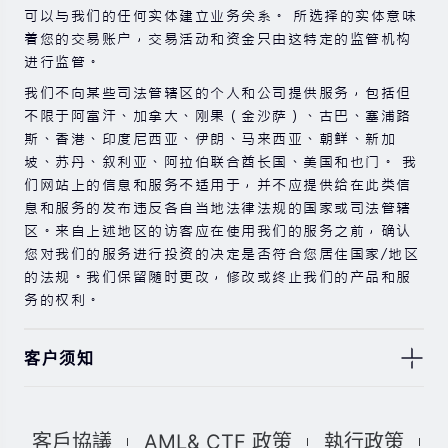
可以与我们的任何实体建立业务关系。 所选择的实体意味
着您的交易账户，交易活动和资金只由这特定的监管机构
进行监管。
我们不向某些司法管辖区的个人和公司提供服务，包括但
不限于阿富汗、加拿大、刚果（金沙萨）、古巴、塞浦路
斯、香港、印度尼西亚、伊朗、马来西亚、朝鲜、新加
坡、苏丹、叙利亚、阿拉伯联合酋长国、美国和也门。 我
们网站上的信息和服务不适用于，并不应提供给在此类信
息和服务的发布违反各自当地法律法规的国家或司法管辖
区。来自上述地区的访客应在使用我们的服务之前，确认
您对我们的服务进行投资的决定是否符合您居住国家/地区
的法规。我们保留随时更改，修改或终止我们的产品和服
务的权利。
客户须知
此处显示的任何交易符号仅用于说明目的，不构成我们的
任何建议。 本网站上提供的任何评论，陈述，数据，信
客戶協議
AML& CTF 政策
執行政策
息，材料或第三方材料（“材料”）仅供参考。 该材料仅