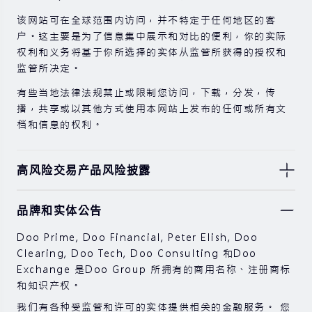
该网站可在全球范围内访问，并不特定于任何地区的客
户。这主要是为了信息集中展示和对比的便利，你的实际
权利和义务将基于你所选择的实体从监管所获得的授权和
监管所决定。
有些当地法律法规禁止或限制您访问，下载，分发，传
播，共享或以其他方式使用本网站上发布的任何或所有文
档和信息的权利。
高风险交易产品风险披露
由于基础金融工具的价值和价格会有剧烈变动，股票，证
品牌和实体公告
券，期货，差价合约和其他金融产品交易涉及高风险，可
能会在短时间内发生超过您的初始投资的大额亏损。
Doo Prime, Doo Financial, Peter Elish, Doo
过去的投资表现并不代表其未来的表现。
Clearing, Doo Tech, Doo Consulting 和Doo
Exchange 是Doo Group 所拥有的商用名称、注册商标
在与我们进行任何交易之前，请确保您完全了解使用相应
和知识产权。
金融工具进行交易的风险。 如果您不了解此处说明的风
险，则应寻求独立的专业建议。
我们有各种受监管和许可的实体提供相关的金融服务。 您