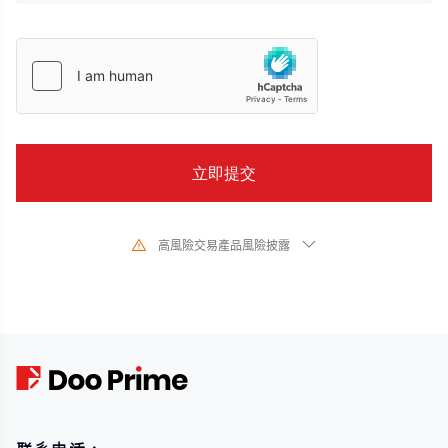
高風險交易產品風險披露
由於基礎金融工具的價值和價格會有劇烈變動,股票、證券、期貨、差價合約和
其他金融產品交易涉及高風險,可能會在短時間內發生超過您的初始投資的大額
虧損。過去的投資表現並不代表其未來的表現,在與我們進行任何交易之前,請確
保您完全了解使用相應金融工具進行交易的風險。如果您不了解此處說明的風
險,則應尋求獨立專業的意見。