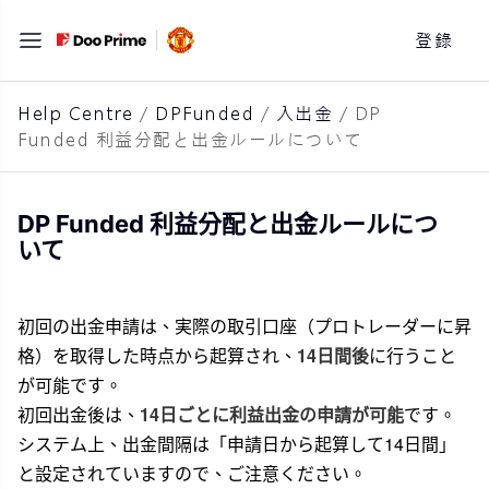
跳
登錄
至
主
要
Help Centre
/
DPFunded
/
入出金
/
DP
Funded 利益分配と出金ルールについて
內
容
DP Funded 利益分配と出金ルールにつ
いて
初回の出金申請は、実際の取引口座（プロトレーダーに昇
格）を取得した時点から起算され、
14日間後
に行うこと
が可能です。
初回出金後は、
14日ごとに利益出金の申請が可能
です。
システム上、出金間隔は「申請日から起算して14日間」
と設定されていますので、ご注意ください。