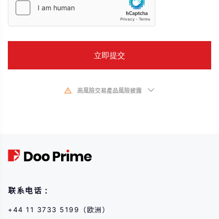
高風險交易產品風險披露
由於基礎金融工具的價值和價格會有劇烈變動,股票、證券、期貨、差價合約和
其他金融產品交易涉及高風險,可能會在短時間內發生超過您的初始投資的大額
虧損。過去的投資表現並不代表其未來的表現,在與我們進行任何交易之前,請確
保您完全了解使用相應金融工具進行交易的風險。如果您不了解此處說明的風
險,則應尋求獨立專業的意見。
联系电话：
+44 11 3733 5199（欧洲）