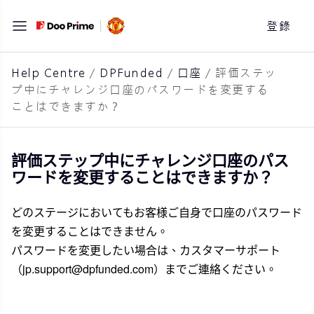
跳
登錄
至
主
要
Help Centre
/
DPFunded
/
口座
/
評価ステッ
プ中にチャレンジ口座のパスワードを変更する
內
ことはできますか？
容
評価ステップ中にチャレンジ口座のパス
ワードを変更することはできますか？
どのステージにおいてもお客様ご自身で口座のパスワード
を変更することはできません。
パスワードを変更したい場合は、カスタマーサポート
（
jp.support@dpfunded.com
）までご連絡ください。