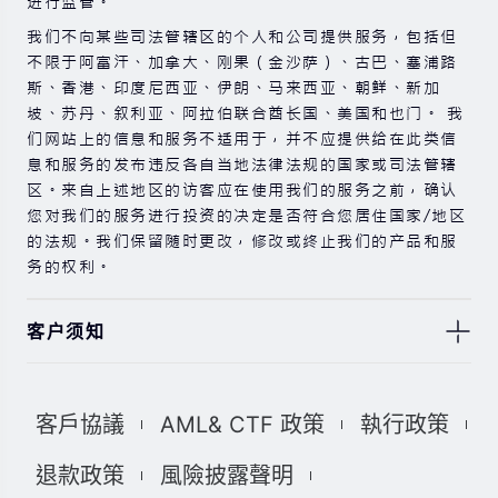
进行监管。
我们不向某些司法管辖区的个人和公司提供服务，包括但
不限于阿富汗、加拿大、刚果（金沙萨）、古巴、塞浦路
斯、香港、印度尼西亚、伊朗、马来西亚、朝鲜、新加
坡、苏丹、叙利亚、阿拉伯联合酋长国、美国和也门。 我
们网站上的信息和服务不适用于，并不应提供给在此类信
息和服务的发布违反各自当地法律法规的国家或司法管辖
区。来自上述地区的访客应在使用我们的服务之前，确认
您对我们的服务进行投资的决定是否符合您居住国家/地区
的法规。我们保留随时更改，修改或终止我们的产品和服
务的权利。
客户须知
此处显示的任何交易符号仅用于说明目的，不构成我们的
任何建议。 本网站上提供的任何评论，陈述，数据，信
客戶協議
AML& CTF 政策
執行政策
息，材料或第三方材料（“材料”）仅供参考。 该材料仅
被认为是市场传播，不包含，也不应被解释为包含任何交
退款政策
風險披露聲明
易的投资建议和/或投资推荐。 尽管我们已尽一切合理的