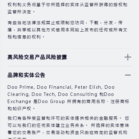
权利和义务将基于你所选择的实体从监管所获得的授权和
监管所决定。
有些当地法律法规禁止或限制您访问，下载，分发，传
播，共享或以其他方式使用本网站上发布的任何或所有文
档和信息的权利。
高风险交易产品风险披露
由于基础金融工具的价值和价格会有剧烈变动，股票，证
品牌和实体公告
券，期货，差价合约和其他金融产品交易涉及高风险，可
能会在短时间内发生超过您的初始投资的大额亏损。
Doo Prime, Doo Financial, Peter Elish, Doo
过去的投资表现并不代表其未来的表现。
Clearing, Doo Tech, Doo Consulting 和Doo
Exchange 是Doo Group 所拥有的商用名称、注册商标
在与我们进行任何交易之前，请确保您完全了解使用相应
和知识产权。
金融工具进行交易的风险。 如果您不了解此处说明的风
险，则应寻求独立的专业建议。
我们有各种受监管和许可的实体提供相关的金融服务。 您
可以与我们的任何实体建立业务关系。 所选择的实体意味
着您的交易账户，交易活动和资金只由这特定的监管机构