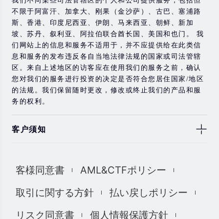
不限于阿富汗、加拿大、刚果（金沙萨）、古巴、塞浦路
斯、香港、印度尼西亚、伊朗、马来西亚、朝鲜、新加
坡、苏丹、叙利亚、阿拉伯联合酋长国、美国和也门。 我
们网站上的信息和服务不适用于，并不应提供给在此类信
息和服务的发布违反各自当地法律法规的国家或司法管辖
区。来自上述地区的访客应在使用我们的服务之前，确认
您对我们的服务进行投资的决定是否符合您居住国家/地区
的法规。我们保留随时更改，修改或终止我们的产品和服
务的权利。
客户须知
此处显示的任何交易符号仅用于说明目的，不构成我们的
任何建议。 本网站上提供的任何评论，陈述，数据，信
客様同意書
AML&CTFポリシー
息，材料或第三方材料（“材料”）仅供参考。 该材料仅被
认为是市场传播，不包含，也不应被解释为包含任何交易
取引に関する方針
払い戻しポリシー
的投资建议和/或投资推荐。 尽管我们已尽一切合理的努力
确保信息的准确性和完整性，但我们对材料不做任何陈述
リスク同意書
個人情報保護方針
和保证，如果所提供信息的任何不准确和不完整，我们也