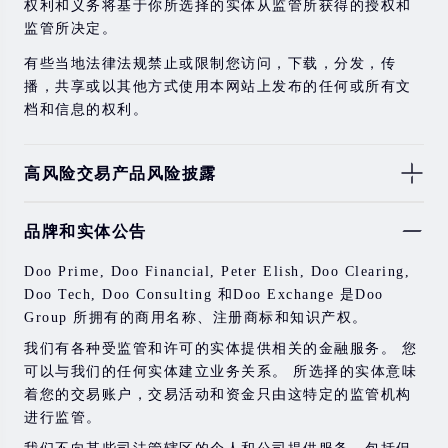
权利和义务将基于你所选择的实体从监管所获得的授权和
监管所决定。
有些当地法律法规禁止或限制您访问，下载，分发，传
播，共享或以其他方式使用本网站上发布的任何或所有文
档和信息的权利。
高风险交易产品风险披露
由于基础金融工具的价值和价格会有剧烈变动，股票，证
品牌和实体公告
券，期货，差价合约和其他金融产品交易涉及高风险，可
能会在短时间内发生超过您的初始投资的大额亏损。
Doo Prime, Doo Financial, Peter Elish, Doo Clearing,
过去的投资表现并不代表其未来的表现。
Doo Tech, Doo Consulting 和Doo Exchange 是Doo
Group 所拥有的商用名称、注册商标和知识产权。
在与我们进行任何交易之前，请确保您完全了解使用相应
金融工具进行交易的风险。 如果您不了解此处说明的风
我们有各种受监管和许可的实体提供相关的金融服务。 您
险，则应寻求独立的专业建议。
可以与我们的任何实体建立业务关系。 所选择的实体意味
着您的交易账户，交易活动和资金只由这特定的监管机构
进行监管。
我们不向某些司法管辖区的个人和公司提供服务，包括但