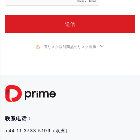
高リスク取引商品のリスク開示
金融商品の取引は、対象となる金融商品の価値や価格が変動するため、高い
リスクが伴います。予測できない不利な相場変動により、短期間に投資金額
を超える多額の損失を被る可能性があります。金融商品の過去のパフォーマ
ンスは、将来のパフォーマンスを示唆するものではありません。当社との取
引を行う前に、必ず各金融商品の取引リスクを読み、十分に理解してくださ
い。当社がここに開示したリスクを理解できない場合は、独立した専門家の
助言を求める必要があります。
联系电话：
+44 11 3733 5199（欧洲）