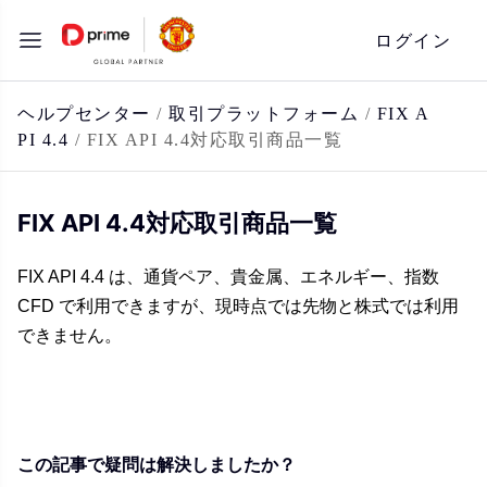
コ
ログイン
ン
テ
ン
ヘルプセンター
/
取引プラットフォーム
/
FIX A
PI 4.4
/
FIX API 4.4対応取引商品一覧
ツ
へ
ス
FIX API 4.4対応取引商品一覧
キ
ッ
FIX API 4.4 は、通貨ペア、貴金属、エネルギー、指数
CFD で利用できますが、現時点では先物と株式では利用
プ
できません。
この記事で疑問は解決しましたか？