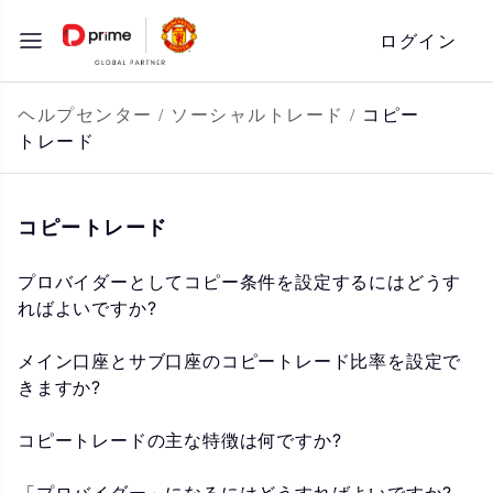
コ
ログイン
ン
テ
ン
ヘルプセンター
/
ソーシャルトレード
/
コピー
トレード
ツ
へ
ス
コピートレード
キ
ッ
プロバイダーとしてコピー条件を設定するにはどうす
ればよいですか?
プ
メイン口座とサブ口座のコピートレード比率を設定で
きますか?
コピートレードの主な特徴は何ですか?