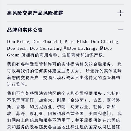
高风险交易产品风险披露
由于基础金融工具的价值和价格会有剧烈变动，股票，证
品牌和实体公告
券，期货，差价合约和其他金融产品交易涉及高风险，可
能会在短时间内发生超过您的初始投资的大额亏损。
Doo Prime, Doo Financial, Peter Elish, Doo Clearing,
过去的投资表现并不代表其未来的表现。
Doo Tech, Doo Consulting 和Doo Exchange 是Doo
Group 所拥有的商用名称、注册商标和知识产权。
在与我们进行任何交易之前，请确保您完全了解使用相应
金融工具进行交易的风险。 如果您不了解此处说明的风
我们有各种受监管和许可的实体提供相关的金融服务。 您
险，则应寻求独立的专业建议。
可以与我们的任何实体建立业务关系。 所选择的实体意味
着您的交易账户，交易活动和资金只由这特定的监管机构
进行监管。
我们不向某些司法管辖区的个人和公司提供服务，包括但
不限于阿富汗、加拿大、刚果（金沙萨）、古巴、塞浦路
斯、香港、印度尼西亚、伊朗、马来西亚、朝鲜、新加
坡、苏丹、叙利亚、阿拉伯联合酋长国、美国和也门。 我
们网站上的信息和服务不适用于，并不应提供给在此类信
息和服务的发布违反各自当地法律法规的国家或司法管辖