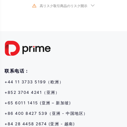
高リスク取引商品のリスク開示
金融商品の取引は、対象となる金融商品の価値や価格が変動するため、高い
リスクが伴います。予測できない不利な相場変動により、短期間に投資金額
を超える多額の損失を被る可能性があります。金融商品の過去のパフォーマ
ンスは、将来のパフォーマンスを示唆するものではありません。当社との取
引を行う前に、必ず各金融商品の取引リスクを読み、十分に理解してくださ
い。当社がここに開示したリスクを理解できない場合は、独立した専門家の
助言を求める必要があります。
联系电话：
+44 11 3733 5199（欧洲）
+852 3704 4241（亚洲）
+65 6011 1415 (亚洲 – 新加坡)
+86 400 8427 539（亚洲 - 中国地区）
+84 28 4458 2674 (亚洲 - 越南)