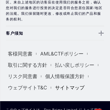
区。来自上述地区的访客应在使用我们的服务之前，确认
您对我们的服务进行投资的决定是否符合您居住国家/地区
的法规。我们保留随时更改，修改或终止我们的产品和服
务的权利。
客户须知
此处显示的任何交易符号仅用于说明目的，不构成我们的
任何建议。 本网站上提供的任何评论，陈述，数据，信
客様同意書
AML&CTFポリシー
息，材料或第三方材料（“材料”）仅供参考。 该材料仅被
认为是市场传播，不包含，也不应被解释为包含任何交易
取引に関する方針
払い戻しポリシー
的投资建议和/或投资推荐。 尽管我们已尽一切合理的努力
确保信息的准确性和完整性，但我们对材料不做任何陈述
リスク同意書
個人情報保護方針
和保证，如果所提供信息的任何不准确和不完整，我们也
不对任何损失负责，包括但不限于利润损失，直接或间接
ウェブサイトT&C
サイトマップ
损失或损害赔偿。 未经我们的同意，您只能将该材料用于
个人用途，不得复制，复制，重新分发和/或许可该材料。
我们使用我们网站上的cookies来根据您的喜好自定义我们
网站上显示的信息和体验。 通过访问本网站，您承认您已
このウェブサイトは、Doo Prime Limited によって所有